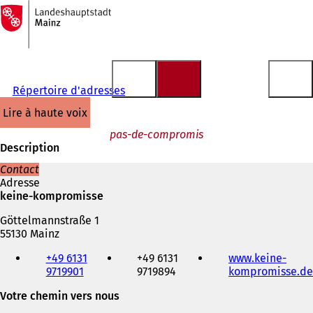
Vers
la
Accéder au contenu
page
d'accueil
Répertoire d'adresses
lire à haute voix
pas-de-compromis
Description
Contact
Adresse
keine-kompromisse
Göttelmannstraße 1
55130 Mainz
Téléphone,
+49 6131
+49 6131
www.keine-
fax
9719901
9719894
kompromisse.de
et
adresse
Votre chemin vers nous
électronique