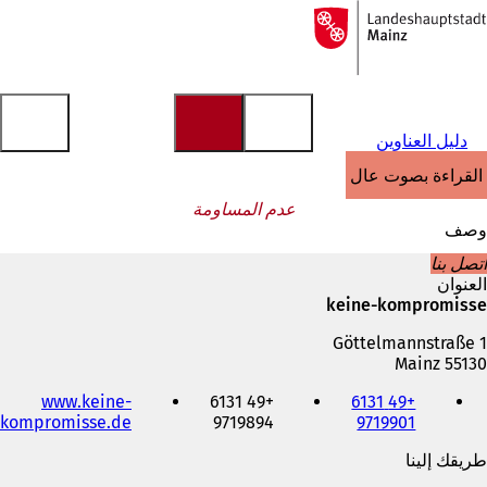
إلى
الصفحة
الانتقال إلى المحتوى
الرئيسية
دليل العناوين
القراءة بصوت عالٍ
عدم المساومة
وصف
اتصل بنا
العنوان
keine-kompromisse
Göttelmannstraße 1
55130 Mainz
الهاتف
www.keine-
+49 6131
+49 6131
والفاكس
kompromisse.de
9719894
9719901
وعنوان
البريد
طريقك إلينا
الإلكتروني