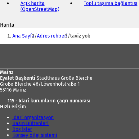
adresi
Açık harita
Toplu taşıma bağlantısı
(
(OpenStreetMap)
(
Y
e
Harita
n
i
Buradasınız:
i
Ana Sayfa
Adres rehberi
taviz yok
b
i
i
Ayak
r
bölgesi
s
e
k
Mainz
m
Eyalet Başkenti
Stadthaus Große Bleiche
e
Große Bleiche 46/Löwenhofstraße 1
d
55116 Mainz
e
a
115 - İdari kurumların çağrı numarası
ç
ı
Hızlı erişim
ı
l
l
ı
İdari organizasyon
ı
Basın Bültenleri
r
)
Boş İşler
)
Konsey bilgi sistemi