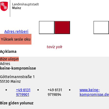
Ana
sayfaya
İçeriğe atla
Adres rehberi
yüksek sesle oku
taviz yok
Açıklama
Bize ulaşın
Adres
keine-kompromisse
Göttelmannstraße 1
55130 Mainz
Telefon,
+49 6131
+49 6131
www.keine-
faks
9719901
9719894
kompromisse.de
ve
e-
Bize giden yolunuz
posta