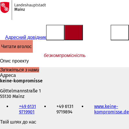
На
головну
Перейти до змісту
сторінку
Адресний довідник
читати вголос
безкомпромісність
Опис проекту
Зв'яжіться з нами
Адреса
keine-kompromisse
Göttelmannstraße 1
55130 Mainz
Телефон,
+49 6131
+49 6131
www.keine-
факс
9719901
9719894
kompromisse.de
та
адреса
Твій шлях до нас
електронної