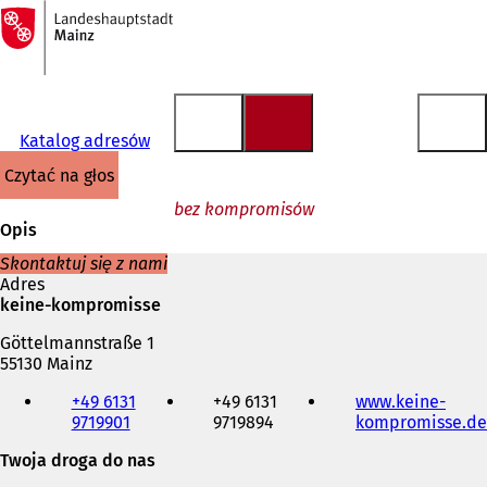
Do
strony
Przejdź do treści
głównej
Katalog adresów
czytać na głos
bez kompromisów
Opis
Skontaktuj się z nami
Adres
keine-kompromisse
Göttelmannstraße 1
55130 Mainz
Telefon,
+49 6131
+49 6131
www.keine-
faks
9719901
9719894
kompromisse.de
i
adres
Twoja droga do nas
e-