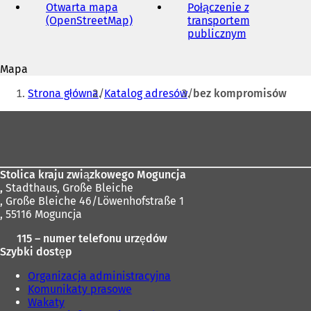
mail
Otwarta mapa
Połączenie z
(OpenStreetMap)
(
transportem
O
publicznym
(
t
O
w
t
Mapa
i
w
Jesteś
e
i
Strona główna
Katalog adresów
bez kompromisów
r
e
tutaj:
a
r
Obszar
s
a
stóp
i
s
ę
i
w
ę
Stolica kraju związkowego Moguncja
n
w
,
Stadthaus, Große Bleiche
o
n
, Große Bleiche 46/Löwenhofstraße 1
w
o
, 55116 Moguncja
e
w
j
e
115 – numer telefonu urzędów
k
j
Szybki dostęp
a
k
r
a
Organizacja administracyjna
c
r
Komunikaty prasowe
i
c
Wakaty
e
i