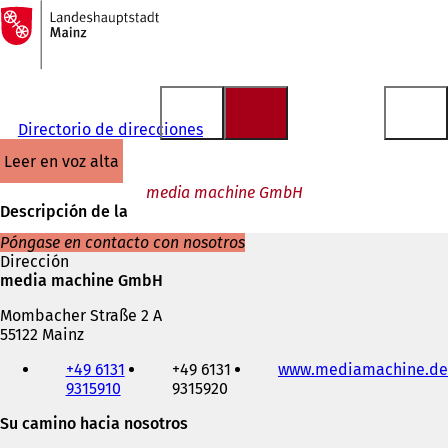
A
la
Saltar al contenido
página
de
inicio
Directorio de direcciones
leer en voz alta
media machine GmbH
Descripción de la
Póngase en contacto con nosotros
Dirección
media machine GmbH
Mombacher Straße 2 A
55122 Mainz
Teléfono,
+49 6131
+49 6131
www.mediamachine.de
fax
9315910
9315920
y
dirección
Su camino hacia nosotros
de