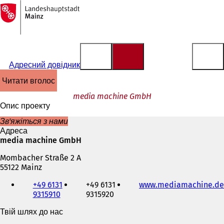
На
головну
Перейти до змісту
сторінку
Адресний довідник
читати вголос
media machine GmbH
Опис проекту
Зв'яжіться з нами
Адреса
media machine GmbH
Mombacher Straße 2 A
55122 Mainz
Телефон,
+49 6131
+49 6131
www.mediamachine.de
факс
9315910
9315920
та
адреса
Твій шлях до нас
електронної