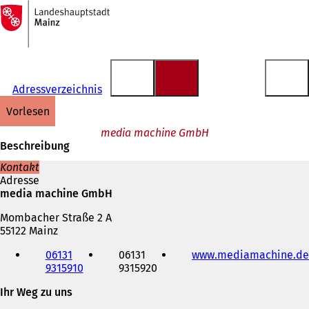
Zur
Startseite
Inhalt anspringen
Adressverzeichnis
vorlesen
media machine GmbH
Beschreibung
Kontakt
Adresse
media machine GmbH
Mombacher Straße 2 A
55122 Mainz
Telefon,
06131
06131
www.mediamachine.de
Fax
9315910
9315920
und
E-
Ihr Weg zu uns
Mail-