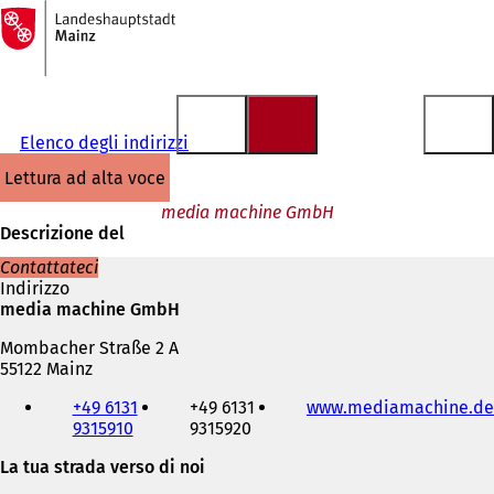
Alla
pagina
Vai al contenuto
iniziale
Elenco degli indirizzi
lettura ad alta voce
media machine GmbH
Descrizione del
Contattateci
Indirizzo
media machine GmbH
Mombacher Straße 2 A
55122 Mainz
Telefono,
+49 6131
+49 6131
www.mediamachine.de
fax
9315910
9315920
e
indirizzo
La tua strada verso di noi
e-