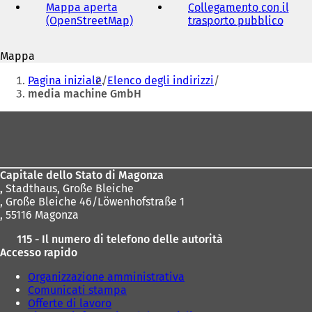
mail
Mappa aperta
Collegamento con il
(OpenStreetMap)
(
trasporto pubblico
(
S
S
i
i
Mappa
a
a
Siete
p
p
Pagina iniziale
Elenco degli indirizzi
r
r
qui:
media machine GmbH
e
e
i
i
Area
n
n
dei
u
u
n
n
piedi
a
a
Capitale dello Stato di Magonza
n
n
,
Stadthaus, Große Bleiche
u
u
, Große Bleiche 46/Löwenhofstraße 1
o
o
, 55116 Magonza
v
v
a
a
115 - Il numero di telefono delle autorità
s
s
Accesso rapido
c
c
h
h
Organizzazione amministrativa
e
e
Comunicati stampa
d
d
Offerte di lavoro
a
a