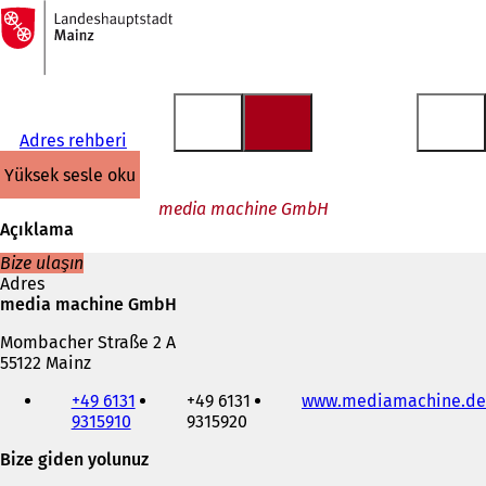
Ana
sayfaya
İçeriğe atla
Adres rehberi
yüksek sesle oku
media machine GmbH
Açıklama
Bize ulaşın
Adres
media machine GmbH
Mombacher Straße 2 A
55122 Mainz
Telefon,
+49 6131
+49 6131
www.mediamachine.de
faks
9315910
9315920
ve
e-
Bize giden yolunuz
posta