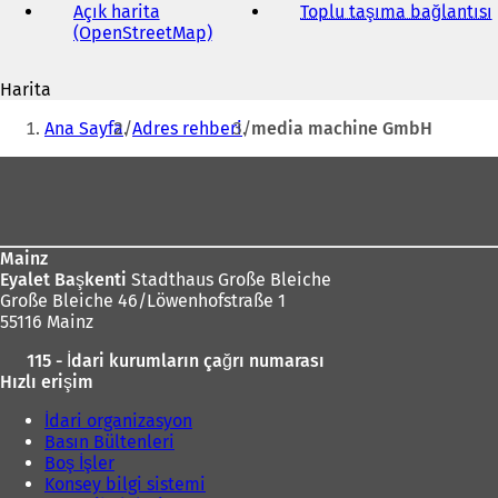
adresi
Açık harita
Toplu taşıma bağlantısı
(
(OpenStreetMap)
(
Y
e
Harita
n
i
Buradasınız:
i
Ana Sayfa
Adres rehberi
media machine GmbH
b
i
i
Ayak
r
bölgesi
s
e
k
Mainz
m
Eyalet Başkenti
Stadthaus Große Bleiche
e
Große Bleiche 46/Löwenhofstraße 1
d
55116 Mainz
e
a
115 - İdari kurumların çağrı numarası
ç
ı
Hızlı erişim
ı
l
l
ı
İdari organizasyon
ı
Basın Bültenleri
r
)
Boş İşler
)
Konsey bilgi sistemi