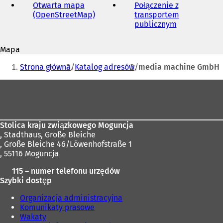
mail
Otwarta mapa
Połączenie z
(OpenStreetMap)
(
transportem
O
publicznym
(
t
O
w
t
Mapa
i
w
Jesteś
e
i
Strona główna
Katalog adresów
media machine GmbH
r
e
tutaj:
a
r
Obszar
s
a
stóp
i
s
ę
i
w
ę
Stolica kraju związkowego Moguncja
n
w
,
Stadthaus, Große Bleiche
o
n
, Große Bleiche 46/Löwenhofstraße 1
w
o
, 55116 Moguncja
e
w
j
e
115 – numer telefonu urzędów
k
j
Szybki dostęp
a
k
r
a
Organizacja administracyjna
c
r
Komunikaty prasowe
i
c
Wakaty
e
i