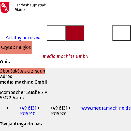
Do
strony
Przejdź do treści
głównej
Katalog adresów
czytać na głos
media machine GmbH
Opis
Skontaktuj się z nami
Adres
media machine GmbH
Mombacher Straße 2 A
55122 Mainz
Telefon,
+49 6131
+49 6131
www.mediamachine.de
faks
9315910
9315920
i
adres
Twoja droga do nas
e-