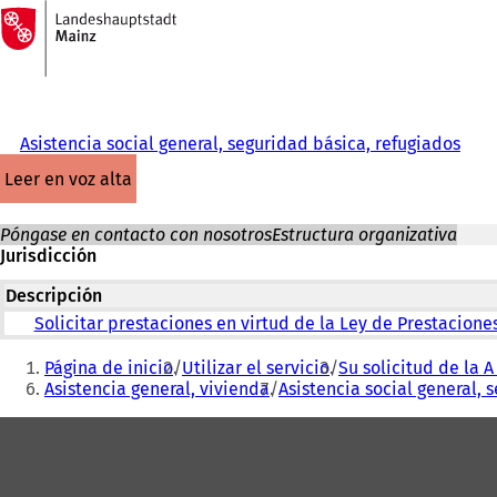
A
la
Saltar al contenido
página
de
inicio
Asistencia social general, seguridad básica, refugiados
leer en voz alta
Póngase en contacto con nosotros
Estructura organizativa
Jurisdicción
Descripción
Solicitar prestaciones en virtud de la Ley de Prestaciones
Estás
Página de inicio
Utilizar el servicio
Su solicitud de la A 
aquí:
Asistencia general, vivienda
Asistencia social general, 
Zona
de
los