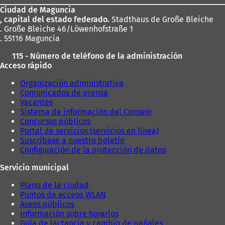
Ciudad de Maguncia
pies
, capital del estado federado.
Stadthaus de Große Bleiche
. Große Bleiche 46/Löwenhofstraße 1
. 55116 Maguncia
115 - Número de teléfono de la administración
Acceso rápido
Organización administrativa
Comunicados de prensa
Vacantes
Sistema de información del Consejo
Concursos públicos
Portal de servicios (servicios en línea)
Suscríbase a nuestro boletín
Configuración de la protección de datos
Servicio municipal
Plano de la ciudad
Puntos de acceso WLAN
Aseos públicos
Información sobre horarios
Guía de lactancia y cambio de pañales