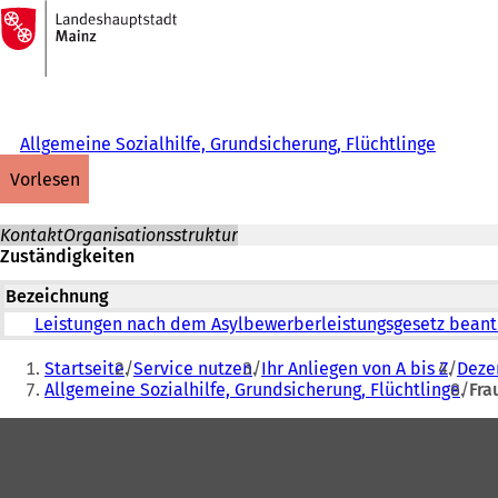
Zur
Startseite
Inhalt anspringen
Allgemeine Sozialhilfe, Grundsicherung, Flüchtlinge
vorlesen
Kontakt
Organisationsstruktur
Zuständigkeiten
Bezeichnung
Leistungen nach dem Asylbewerberleistungsgesetz beant
Sie
Startseite
Service nutzen
Ihr Anliegen von A bis Z
Dezer
befinden
Allgemeine Sozialhilfe, Grundsicherung, Flüchtlinge
Fra
sich
Fußbereich
hier: