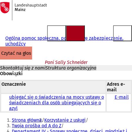
Do
strony
Przejdź do treści
głównej
Ogólna pomoc społeczna, podstawowe zabezpieczenie,
uchodźcy
czytać na głos
Pani Sally Schneider
Skontaktuj się z nami
Struktura organizacyjna
Obowiązki
Oznaczenie
Adres e-
mail
ubiegać się o świadczenia na mocy ustawy o
E-mail
świadczeniach dla osób ubiegających się o
azyl
Jesteś
Strona główna
Korzystanie z usługi
tutaj:
Twoja prośba od A do Z
Departament IV - Sprawy społeczne, dzieci, młodzież i