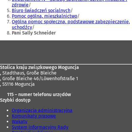
zdrowie
Biuro świadczeń socjalnych
Pomoc ogólna, mieszkalnictwo
Ogólna pomoc społeczna, podstawowe zabezpieczenie,
uchodźcy
Pani Sally Schneider
Obszar
stóp
Stolica kraju związkowego Moguncja
,
Stadthaus, Große Bleiche
, Große Bleiche 46/Löwenhofstraße 1
, 55116 Moguncja
115 – numer telefonu urzędów
Szybki dostęp
Organizacja administracyjna
Komunikaty prasowe
Wakaty
System informacyjny Rady