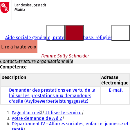
Vers
la
Accéder au contenu
page
d'accueil
Aide sociale générale, protection de base, réfugiés
lire à haute voix
Femme Sally Schneider
Contact
Structure organisationnelle
Compétence
Description
Adresse
électronique
Demander des prestations en vertu de la
E-mail
loi sur les prestations aux demandeurs
d'asile (Asylbewerberleistungsgesetz)
Vous
Page d'accueil
Utiliser le service
êtes
Votre demande de A à Z
Département IV - Affaires sociales, enfance, jeunesse et
ici
santé