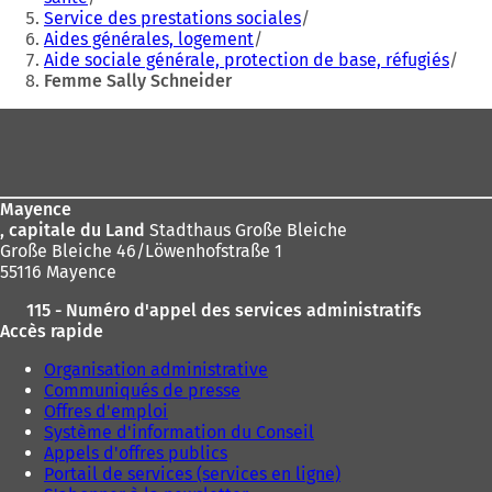
:
Service des prestations sociales
Aides générales, logement
Aide sociale générale, protection de base, réfugiés
Femme Sally Schneider
Pied
de
page
Mayence
, capitale du Land
Stadthaus Große Bleiche
Große Bleiche 46/Löwenhofstraße 1
55116 Mayence
115 - Numéro d'appel des services administratifs
Accès rapide
Organisation administrative
Communiqués de presse
Offres d'emploi
Système d'information du Conseil
Appels d'offres publics
Portail de services (services en ligne)