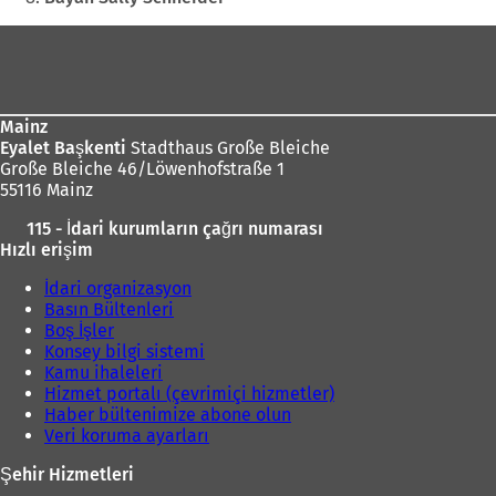
Ayak
bölgesi
Mainz
Eyalet Başkenti
Stadthaus Große Bleiche
Große Bleiche 46/Löwenhofstraße 1
55116 Mainz
115 - İdari kurumların çağrı numarası
Hızlı erişim
İdari organizasyon
Basın Bültenleri
Boş İşler
Konsey bilgi sistemi
Kamu ihaleleri
Hizmet portalı (çevrimiçi hizmetler)
Haber bültenimize abone olun
Veri koruma ayarları
Şehir Hizmetleri