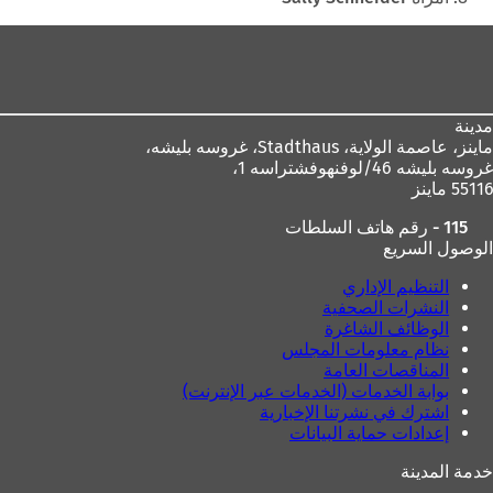
منطقة
القدم
مدينة
ماينز، عاصمة الولاية،
Stadthaus، غروسه بليشه،
غروسه بليشه 46/لوفنهوفشتراسه 1،
55116 ماينز
115 - رقم هاتف السلطات
الوصول السريع
التنظيم الإداري
النشرات الصحفية
الوظائف الشاغرة
نظام معلومات المجلس
المناقصات العامة
بوابة الخدمات (الخدمات عبر الإنترنت)
اشترك في نشرتنا الإخبارية
إعدادات حماية البيانات
خدمة المدينة