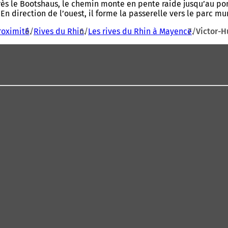
rès le Bootshaus, le chemin monte en pente raide jusqu’au pon
. En direction de l’ouest, il forme la passerelle vers le parc 
roximité
Rives du Rhin
Les rives du Rhin à Mayence
Victor-H