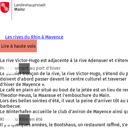
Vers
la
Accéder au contenu
page
d'accueil
Les rives du Rhin à Mayence
lire à haute voix
La rive Victor-Hugo est adjacente à la rive Adenauer et s'étend
Pont tournant au port d'hiver
Le dernier tronçon de la rive, la rive Victor-Hugo, s'étend du
doivent d'abord passer devant le centre culturel et traverser
d'hiver de Mayence ».
Le café en plein air situé au bout de la jetée est un lieu de 
Theodor-Heuss, la Maaraue et l'embouchure du Main.
Lors des belles soirées d'été, il vaut la peine d'arriver tôt au
barbecue.
Le Winterhafen accueille le club d'aviron de Mayence ainsi 
Rives du Rhin en été
Il y a quelques années, le Bootshaus, un restaurant raffiné, s'e