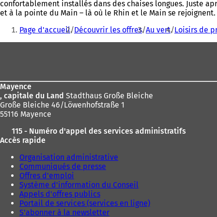
confortablement installés dans des chaises longues. Juste ap
et à la pointe du Main – là où le Rhin et le Main se rejoignent
Vous
Page d'accueil
Découvrir les offres
Au vert
Loisirs de p
êtes
Pied
ici
de
:
page
Mayence
, capitale du Land
Stadthaus Große Bleiche
Große Bleiche 46/Löwenhofstraße 1
55116 Mayence
115 - Numéro d'appel des services administratifs
Accès rapide
Organisation administrative
Communiqués de presse
Offres d'emploi
Système d'information du Conseil
Appels d'offres publics
Portail de services (services en ligne)
S'abonner à la newsletter