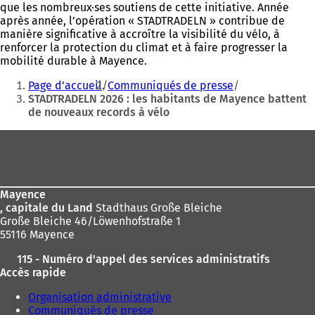
que les nombreux·ses soutiens de cette initiative. Année
après année, l’opération « STADTRADELN » contribue de
manière significative à accroître la visibilité du vélo, à
renforcer la protection du climat et à faire progresser la
mobilité durable à Mayence.
Vous
Page d'accueil
Communiqués de presse
êtes
STADTRADELN 2026 : les habitants de Mayence battent
de nouveaux records à vélo
ici
:
Pied
de
page
Mayence
, capitale du Land
Stadthaus Große Bleiche
Große Bleiche 46/Löwenhofstraße 1
55116 Mayence
115 - Numéro d'appel des services administratifs
Accès rapide
Organisation administrative
Communiqués de presse