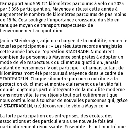
Par rapport aux 569 121 kilomètres parcourus à vélo en 2025
par 3 396 participant·e·s, Mayence a réussi cette année à
augmenter le nombre de kilomètres parcourus de pas moins
de 18 %. Cela souligne l’importance croissante du vélo en
tant que moyen de transport respectueux de
l’environnement au quotidien.
Janina Steinkrüger, adjointe chargée de la mobilité, remercie
tous les participant·e·s : « Les résultats records enregistrés
cette année lors de l’opération STADTRADELN montrent
combien de personnes à Mayence sont prêtes à adopter un
mode de vie respectueux du climat au quotidien. Jamais
autant de personnes n’y ont participé – et jamais autant de
kilomètres n’ont été parcourus à Mayence dans le cadre de
STADTRADELN. Chaque kilomètre parcouru contribue à la
protection du climat et montre clairement que le vélo fait
depuis longtemps partie intégrante de la mobilité moderne
dans notre ville. Je me réjouis tout particulièrement que
nous continuions à toucher de nouvelles personnes qui, grâce
à STADTRADELN, (re)découvrent le vélo à Mayence. »
La forte participation des entreprises, des écoles, des
associations et des particuliers a une nouvelle fois été
particulièrement réjouissante. Ensemble, ils ont montré que