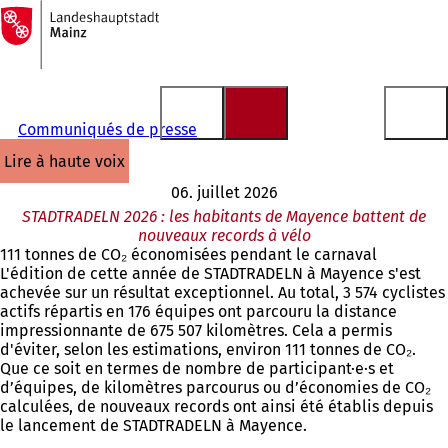
Vers
la
Accéder au contenu
page
d'accueil
Communiqués de presse
lire à haute voix
06. juillet 2026
STADTRADELN 2026 : les habitants de Mayence battent de
nouveaux records à vélo
111 tonnes de CO₂ économisées pendant le carnaval
L'édition de cette année de STADTRADELN à Mayence s'est
achevée sur un résultat exceptionnel. Au total, 3 574 cyclistes
actifs répartis en 176 équipes ont parcouru la distance
impressionnante de 675 507 kilomètres. Cela a permis
d'éviter, selon les estimations, environ 111 tonnes de CO₂.
Que ce soit en termes de nombre de participant·e·s et
d’équipes, de kilomètres parcourus ou d’économies de CO₂
calculées, de nouveaux records ont ainsi été établis depuis
le lancement de STADTRADELN à Mayence.