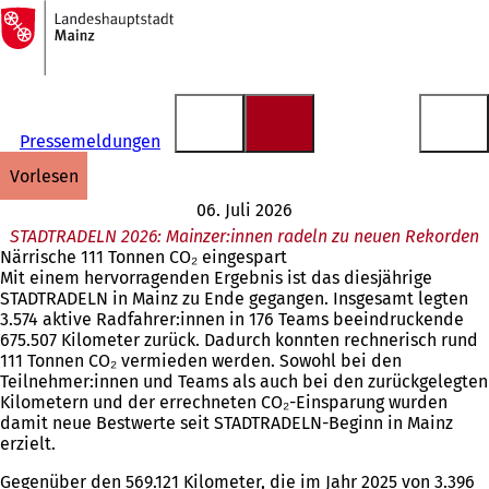
Zur
Startseite
Inhalt anspringen
Pressemeldungen
vorlesen
06. Juli 2026
STADTRADELN 2026: Mainzer:innen radeln zu neuen Rekorden
Närrische 111 Tonnen CO₂ eingespart
Mit einem hervorragenden Ergebnis ist das diesjährige
STADTRADELN in Mainz zu Ende gegangen. Insgesamt legten
3.574 aktive Radfahrer:innen in 176 Teams beeindruckende
675.507 Kilometer zurück. Dadurch konnten rechnerisch rund
111 Tonnen CO₂ vermieden werden. Sowohl bei den
Teilnehmer:innen und Teams als auch bei den zurückgelegten
Kilometern und der errechneten CO₂-Einsparung wurden
damit neue Bestwerte seit STADTRADELN-Beginn in Mainz
erzielt.
Gegenüber den 569.121 Kilometer, die im Jahr 2025 von 3.396