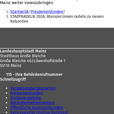
Mainz weiter voranzubringen.
Sie
Startseite
Pressemeldungen
befinden
STADTRADELN 2026: Mainzer:innen radeln zu neuen
Rekorden
sich
hier:
Fußbereich
Landeshauptstadt Mainz
Stadthaus Große Bleiche
Große Bleiche 46/Löwenhofstraße 1
55116 Mainz
115 - Ihre Behördenrufnummer
Schnellzugriff
Verwaltungsorganisation
Pressemeldungen
Stellenangebote
Ratsinformationssystem
Öffentliche Ausschreibungen
Serviceportal (Online-Services)