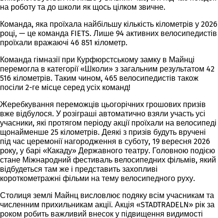
на роботу та до школи як щось цілком звичне.
Команда, яка проїхала найбільшу кількість кілометрів у 2026
році, — це команда FIETS. Лише 94 активних велосипедистів
проїхали вражаючі 46 851 кілометр.
Команда гімназії при Курфюрстському замку в Майнці
перемогла в категорії «Школи» з загальним результатом 42
516 кілометрів. Таким чином, 465 велосипедистів також
посіли 2-ге місце серед усіх команд!
Жеребкування переможців цьогорічних грошових призів
вже відбулося. У розіграші автоматично взяли участь усі
учасники, які протягом періоду акції проїхали на велосипеді
щонайменше 25 кілометрів. Деякі з призів будуть вручені
під час церемонії нагородження в суботу, 19 вересня 2026
року, у барі «Какаду» Державного театру. Головною подією
стане Міжнародний фестиваль велосипедних фільмів, який
відбудеться там же і представить захопливі
короткометражні фільми на тему велосипедного руху.
Столиця землі Майнц висловлює подяку всім учасникам та
численним прихильникам акції. Акція «STADTRADELN» рік за
роком робить важливий внесок у підвищення видимості