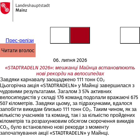
На
головну
Перейти до змісту
сторінку
Прес-релізи
читати вголос
06. липня 2026
«STADTRADELN 2026»: мешканці Майнца встановлюють
нові рекорди на велосипедах
Завдяки карнавалу заощаджено 111 тонн CO₂
Цьогорічна акція «STADTRADELN» у Майнці завершилася з
чудовими результатами. Загалом 3 574 активних
велосипедистів у складі 176 команд подолали вражаючі 675
507 кілометрів. Завдяки цьому, за підрахунками, вдалося
запобігти викидам близько 111 тонн CO₂. Таким чином, як за
кількістю учасників та команд, так і за кількістю пройдених
кілометрів та розрахунковим обсягом скорочення викидів
CO₂, було встановлено нові рекорди з моменту
започаткування акції «STADTRADELN» у Майнці.