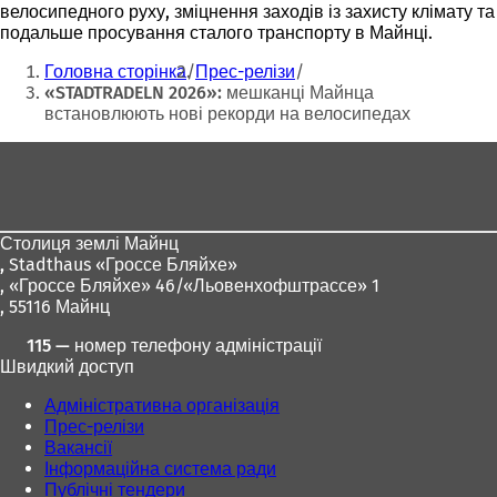
велосипедного руху, зміцнення заходів із захисту клімату та
подальше просування сталого транспорту в Майнці.
Ти
Головна сторінка
Прес-релізи
тут:
«STADTRADELN 2026»: мешканці Майнца
встановлюють нові рекорди на велосипедах
Зона
для
ніг
Столиця землі Майнц
,
Stadthaus «Гроссе Бляйхе»
, «Гроссе Бляйхе» 46/«Льовенхофштрассе» 1
, 55116 Майнц
115 — номер телефону адміністрації
Швидкий доступ
Адміністративна організація
Прес-релізи
Вакансії
Інформаційна система ради
Публічні тендери