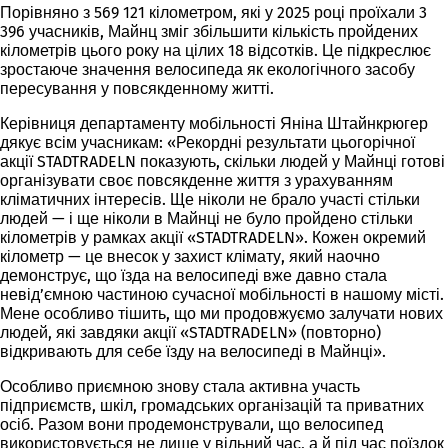
Порівняно з 569 121 кілометром, які у 2025 році проїхали 3
396 учасників, Майнц зміг збільшити кількість пройдених
кілометрів цього року на цілих 18 відсотків. Це підкреслює
зростаюче значення велосипеда як екологічного засобу
пересування у повсякденному житті.
Керівниця департаменту мобільності Яніна Штайнкрюгер
дякує всім учасникам: «Рекордні результати цьогорічної
акції STADTRADELN показують, скільки людей у Майнці готові
організувати своє повсякденне життя з урахуванням
кліматичних інтересів. Ще ніколи не брало участі стільки
людей — і ще ніколи в Майнці не було пройдено стільки
кілометрів у рамках акції «STADTRADELN». Кожен окремий
кілометр — це внесок у захист клімату, який наочно
демонструє, що їзда на велосипеді вже давно стала
невід’ємною частиною сучасної мобільності в нашому місті.
Мене особливо тішить, що ми продовжуємо залучати нових
людей, які завдяки акції «STADTRADELN» (повторно)
відкривають для себе їзду на велосипеді в Майнці».
Особливо приємною знову стала активна участь
підприємств, шкіл, громадських організацій та приватних
осіб. Разом вони продемонстрували, що велосипед
використовується не лише у вільний час, а й під час поїздок