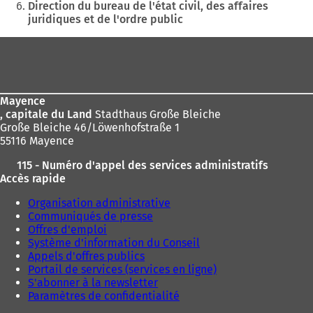
:
Direction du bureau de l'état civil, des affaires
juridiques et de l'ordre public
Pied
de
page
Mayence
, capitale du Land
Stadthaus Große Bleiche
Große Bleiche 46/Löwenhofstraße 1
55116 Mayence
115 - Numéro d'appel des services administratifs
Accès rapide
Organisation administrative
Communiqués de presse
Offres d'emploi
Système d'information du Conseil
Appels d'offres publics
Portail de services (services en ligne)
S'abonner à la newsletter
Paramètres de confidentialité