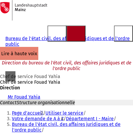
Vers
la
Accéder au contenu
page
d'accueil
Bureau de l'état civil, des affaires juridiques et de l'ordre
public
lire à haute voix
Direction du bureau de l'état civil, des affaires juridiques et de
l'ordre public
Chef de service Fouad Yahia
Chef de service Fouad Yahia
Direction
Mr Fouad Yahia
Contact
Structure organisationnelle
Vous
Page d'accueil
Utiliser le service
êtes
Votre demande de A à Z
Département I - Maire
Bureau de l'état civil, des affaires juridiques et de
ici
l'ordre public