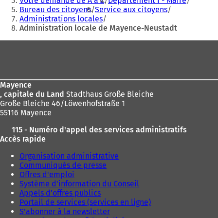
Votre demande de A à Z
Département I - Maire
Bureau des citoyens
Service aux citoyens
ici
Administrations locales
:
Administration locale de Mayence-Neustadt
Pied
de
page
Mayence
, capitale du Land
Stadthaus Große Bleiche
Große Bleiche 46/Löwenhofstraße 1
55116 Mayence
115 - Numéro d'appel des services administratifs
Accès rapide
Organisation administrative
Communiqués de presse
Offres d'emploi
Système d'information du Conseil
Appels d'offres publics
Portail de services (services en ligne)
S'abonner à la newsletter