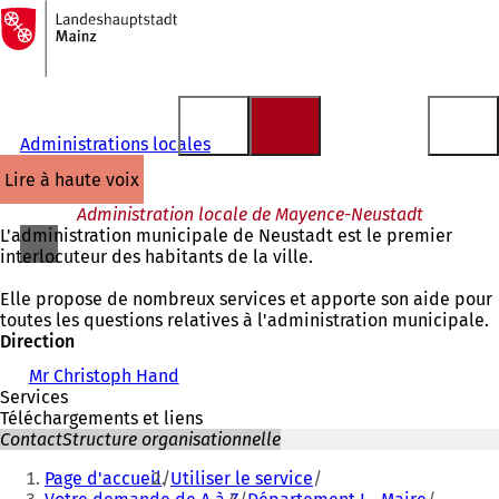
Vers
la
Accéder au contenu
page
d'accueil
Administrations locales
lire à haute voix
Administration locale de Mayence-Neustadt
L'administration municipale de Neustadt est le premier
interlocuteur des habitants de la ville.
Elle propose de nombreux services et apporte son aide pour
toutes les questions relatives à l'administration municipale.
Direction
Mr Christoph Hand
Services
Téléchargements et liens
Contact
Structure organisationnelle
Vous
Page d'accueil
Utiliser le service
êtes