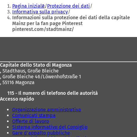
Siete
S
Pagina iniziale
Protezione dei dati
i
qui:
Informativa sulla privacy
a
Informazioni sulla protezione dei dati della capitale
p
Mainz per la fan page Pinterest
r
pinterest.com/stadtmainz/
e
i
Area
n
u
dei
n
piedi
a
n
Capitale dello Stato di Magonza
u
,
Stadthaus, Große Bleiche
o
, Große Bleiche 46/Löwenhofstraße 1
v
, 55116 Magonza
a
115 - Il numero di telefono delle autorità
s
Accesso rapido
c
h
Organizzazione amministrativa
e
Comunicati stampa
d
Offerte di lavoro
a
Sistema informativo del Consiglio
)
Gare d'appalto pubbliche