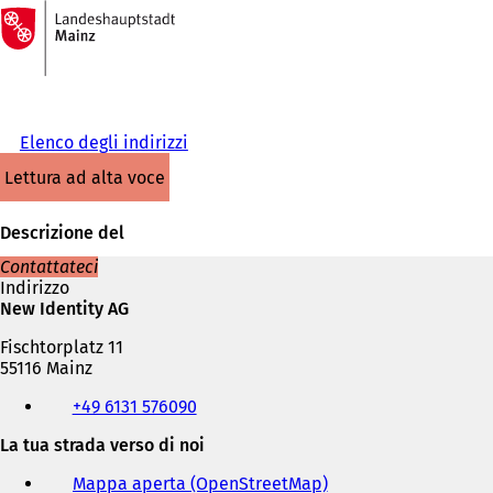
Alla
pagina
Vai al contenuto
iniziale
Elenco degli indirizzi
lettura ad alta voce
Descrizione del
Contattateci
Indirizzo
New Identity AG
Fischtorplatz 11
55116 Mainz
Telefono,
+49 6131 576090
fax
e
La tua strada verso di noi
indirizzo
e-
Mappa aperta (OpenStreetMap)
(