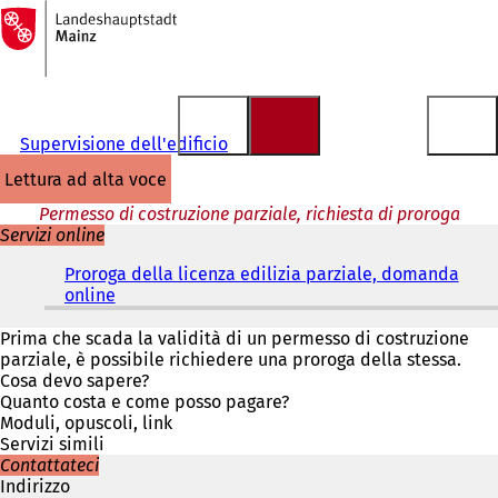
Alla
pagina
Vai al contenuto
iniziale
Supervisione dell'edificio
lettura ad alta voce
Permesso di costruzione parziale, richiesta di proroga
Servizi online
Proroga della licenza edilizia parziale, domanda
online
(
S
i
Prima che scada la validità di un permesso di costruzione
a
parziale, è possibile richiedere una proroga della stessa.
p
Cosa devo sapere?
r
Quanto costa e come posso pagare?
e
Moduli, opuscoli, link
i
Servizi simili
n
Contattateci
u
Indirizzo