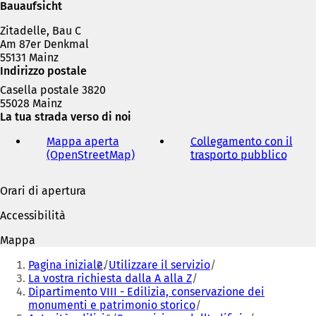
n
Bauaufsicht
a
Zitadelle, Bau C
n
Am 87er Denkmal
u
55131 Mainz
o
Indirizzo postale
v
a
Casella postale 3820
s
55028 Mainz
c
La tua strada verso di noi
h
e
Mappa aperta
Collegamento con il
d
(OpenStreetMap)
(
trasporto pubblico
(
a
S
S
)
i
i
Orari di apertura
a
a
p
p
Accessibilità
r
r
e
e
Mappa
i
i
Siete
n
n
Pagina iniziale
Utilizzare il servizio
qui:
u
u
La vostra richiesta dalla A alla Z
n
n
Dipartimento VIII - Edilizia, conservazione dei
a
a
monumenti e patrimonio storico
n
n