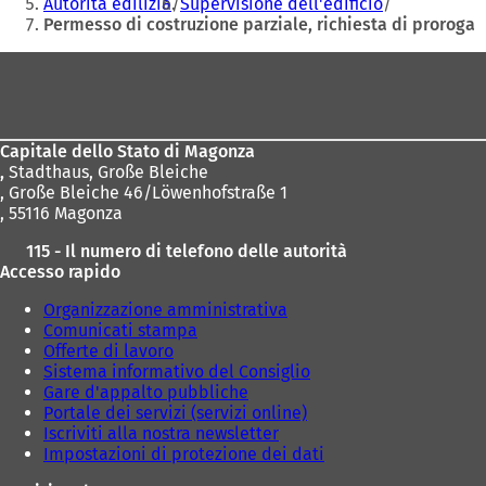
Autorità edilizia
Supervisione dell'edificio
u
u
Permesso di costruzione parziale, richiesta di proroga
o
o
v
v
Area
a
a
dei
s
s
piedi
c
c
h
h
Capitale dello Stato di Magonza
e
e
,
Stadthaus, Große Bleiche
d
d
, Große Bleiche 46/Löwenhofstraße 1
a
a
, 55116 Magonza
)
)
115 - Il numero di telefono delle autorità
Accesso rapido
Organizzazione amministrativa
Comunicati stampa
Offerte di lavoro
Sistema informativo del Consiglio
Gare d'appalto pubbliche
Portale dei servizi (servizi online)
Iscriviti alla nostra newsletter
Impostazioni di protezione dei dati