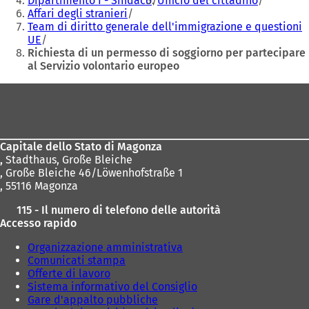
Dipartimento I - Sindaco
Ufficio del cittadino
u
u
Affari degli stranieri
n
n
Team di diritto generale dell'immigrazione e questioni
a
a
UE
n
n
Richiesta di un permesso di soggiorno per partecipare
u
u
al Servizio volontario europeo
o
o
v
v
Area
a
a
dei
s
s
c
c
piedi
h
h
Capitale dello Stato di Magonza
e
e
,
Stadthaus, Große Bleiche
d
d
, Große Bleiche 46/Löwenhofstraße 1
a
a
, 55116 Magonza
)
)
115 - Il numero di telefono delle autorità
Accesso rapido
Organizzazione amministrativa
Comunicati stampa
Offerte di lavoro
Sistema informativo del Consiglio
Gare d'appalto pubbliche