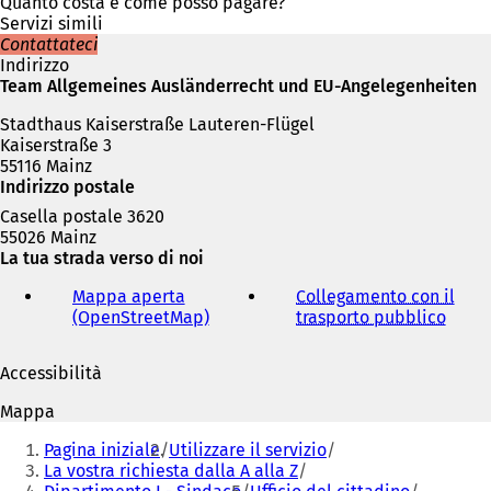
Quanto costa e come posso pagare?
i
Servizi simili
Contattateci
Indirizzo
Team Allgemeines Ausländerrecht und EU-Angelegenheiten
Stadthaus Kaiserstraße Lauteren-Flügel
Kaiserstraße 3
55116 Mainz
Indirizzo postale
Casella postale 3620
55026 Mainz
La tua strada verso di noi
Mappa aperta
Collegamento con il
(OpenStreetMap)
(
trasporto pubblico
(
S
S
)
i
i
Accessibilità
a
a
p
p
Mappa
r
r
Siete
e
e
Pagina iniziale
Utilizzare il servizio
qui:
i
i
La vostra richiesta dalla A alla Z
n
n