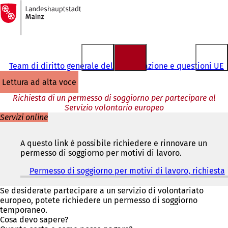
Alla
pagina
Vai al contenuto
iniziale
Team di diritto generale dell'immigrazione e questioni UE
lettura ad alta voce
Richiesta di un permesso di soggiorno per partecipare al
Servizio volontario europeo
Servizi online
A questo link è possibile richiedere e rinnovare un
permesso di soggiorno per motivi di lavoro.
Permesso di soggiorno per motivi di lavoro, richiesta
(
i
Se desiderate partecipare a un servizio di volontariato
europeo, potete richiedere un permesso di soggiorno
temporaneo.
r
Cosa devo sapere?