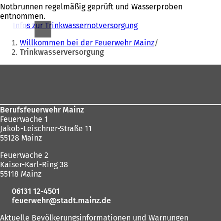
Notbrunnen regelmäßig geprüft und Wasserproben
entnommen.
Infos zur Trinkwassernotversorgung
Sie
Willkommen bei der Feuerwehr Mainz
befinden
Trinkwasserversorgung
sich
Fußbereich
hier:
Berufsfeuerwehr Mainz
Feuerwache 1
Jakob-Leischner-Straße 11
55128 Mainz
Feuerwache 2
Kaiser-Karl-Ring 38
55118 Mainz
06131 12-4501
feuerwehr
stadt.mainz
de
Aktuelle Bevölkerungsinformationen und Warnungen