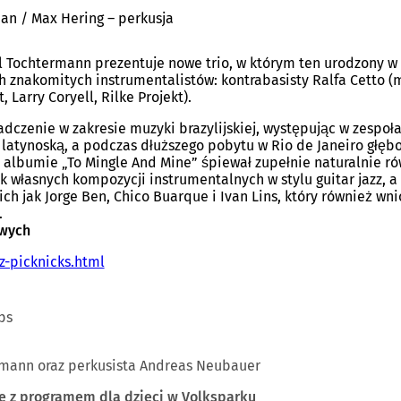
ian / Max Hering – perkusja
ra
 Tochtermann prezentuje nowe trio, w którym ten urodzony w
ch znakomitych instrumentalistów: kontrabasisty Ralfa Cetto (
 Larry Coryell, Rilke Projekt).
czenie w zakresie muzyki brazylijskiej, występując w zespołac
)
atynoską, a podczas dłuższego pobytu w Rio de Janeiro głębok
albumie „To Mingle And Mine” śpiewał zupełnie naturalnie ró
ok własnych kompozycji instrumentalnych w stylu guitar jazz, 
ch jak Jorge Ben, Chico Buarque i Ivan Lins, który również wn
.
owych
z-picknicks.html
(
O
t
w
eps
i
e
r
termann oraz perkusista Andreas Neubauer
a
we z programem dla dzieci w Volksparku
s