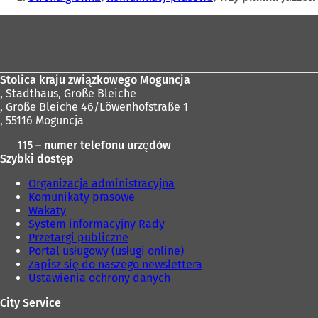
tutaj:
s
Obszar
i
ę
stóp
w
n
o
Stolica kraju związkowego Moguncja
w
,
Stadthaus, Große Bleiche
e
, Große Bleiche 46/Löwenhofstraße 1
j
, 55116 Moguncja
k
115 – numer telefonu urzędów
a
Szybki dostęp
r
c
Organizacja administracyjna
i
Komunikaty prasowe
e
Wakaty
)
System informacyjny Rady
Przetargi publiczne
Portal usługowy (usługi online)
Zapisz się do naszego newslettera
Ustawienia ochrony danych
City Service