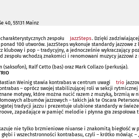
ße 40, 55131 Mainz
 charakterystycznych zespołu
JazzSteps
(Otwiera
. Dzięki zadziwiając
ponad 100 utworów. JazzSteps wykonuje standardy jazzowe z la
się
zz klubowy i pop – tradycyjny, a jednocześnie wykraczający p
w
ład zespołu wchodzą znakomici i renomowani muzycy jazzowi z
nowej
karcie)
 (saksofon), Ralf Cetto (bas) oraz Mark Collazo (perkusja).
TRIO
Bastian Weinig stawia kontrabas w centrum uwagi
trio
(Otwie
jazzo
ntrabas – oprócz swojej stabilizującej roli w sekcji rytmiczn
się
znane motywy, które można nucić razem z muzyką, brzmią w ni
w
zełomowych albumów jazzowych – takich jak te Oscara Peterso
nowej
bogatej tradycji jazzu i prezentuje ulubione standardy w świe
karcie
groove, zapadające w pamięć melodie i płynna gra zespołowa t
ukazuje nie tylko brzmieniowe niuanse i znakomitą biegłość w
a głębi i wszechstronności kontrabasu, czyli – krótko mówiąc –