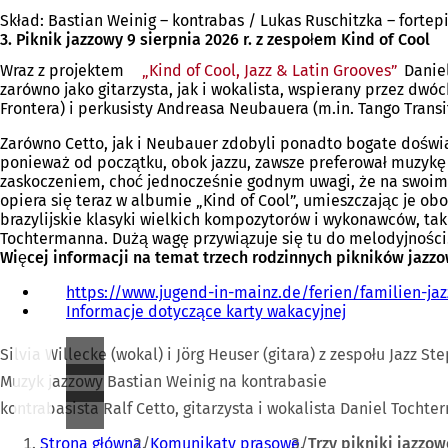
Skład: Bastian Weinig – kontrabas / Lukas Ruschitzka – fortep
3. Piknik jazzowy 9 sierpnia 2026 r. z zespołem Kind of Cool
Wraz z projektem
„Kind of Cool, Jazz & Latin Grooves”
(Otwie
Daniel
zarówno jako gitarzysta, jak i wokalista, wspierany przez dwó
się
Frontera) i perkusisty Andreasa Neubauera (m.in. Tango Transit,
w
nowej
Zarówno Cetto, jak i Neubauer zdobyli ponadto bogate doświad
karcie
ponieważ od początku, obok jazzu, zawsze preferował muzykę l
zaskoczeniem, choć jednocześnie godnym uwagi, że na swoim 
opiera się teraz w albumie „Kind of Cool”, umieszczając je ob
brazylijskie klasyki wielkich kompozytorów i wykonawców, taki
Tochtermanna. Dużą wagę przywiązuje się tu do melodyjności
Więcej informacji na temat trzech rodzinnych pikników jazz
https://www.jugend-in-mainz.de/ferien/familien-jaz
Informacje dotyczące karty wakacyjnej
(
O
t
Silvia Willecke (wokal) i Jörg Heuser (gitara) z zespołu Jazz St
w
Muzyk jazzowy Bastian Weinig na kontrabasie
i
e
kontrabasista Ralf Cetto, gitarzysta i wokalista Daniel Toch
r
Jesteś
Strona główna
Komunikaty prasowe
Trzy pikniki jazzo
a