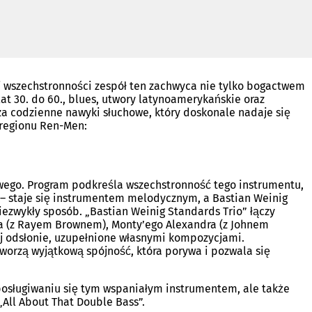
ej wszechstronności zespół ten zachwyca nie tylko bogactwem
t 30. do 60., blues, utwory latynoamerykańskie oraz
oza codzienne nawyki słuchowe, który doskonale nadaje się
 regionu Ren-Men:
ra
wego. Program podkreśla wszechstronność tego instrumentu,
ej – staje się instrumentem melodycznym, a Bastian Weinig
ezwykły sposób. „Bastian Weinig Standards Trio” łączy
na (z Rayem Brownem), Monty’ego Alexandra (z Johnem
żej odsłonie, uzupełnione własnymi kompozycjami.
)
worzą wyjątkową spójność, która porywa i pozwala się
 posługiwaniu się tym wspaniałym instrumentem, ale także
 „All About That Double Bass”.