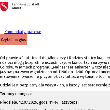
Do
strony
Przejdź do treści
głównej
Komunikaty prasowe
czytać na głos
Od prawie 40 lat Urząd ds. Młodzieży i Rodziny stolicy kraju 
i dzieci mogą bezpłatnie uczestniczyć w koncertach na żywo i
Co roku, w ramach programu „Mainzer Ferienkarte”, w trzy ni
jazzową na żywo w godzinach od 11:00 do 14:00. Oprócz koncer
malowania, tworzenie przypinek czy tatuaże wykonane techni
Udział jest bezpłatny dla wszystkich, a każdy jest serdeczni
Terminy i miejsce
Niedziela, 12.07.2026, godz. 11–14: JazzSteps