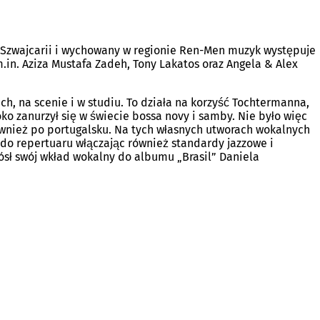
 Szwajcarii i wychowany w regionie Ren-Men muzyk występuje
m.in. Aziza Mustafa Zadeh, Tony Lakatos oraz Angela & Alex
h, na scenie i w studiu. To działa na korzyść Tochtermanna,
o zanurzył się w świecie bossa novy i samby. Nie było więc
wnież po portugalsku. Na tych własnych utworach wokalnych
a do repertuaru włączając również standardy jazzowe i
iósł swój wkład wokalny do albumu „Brasil” Daniela