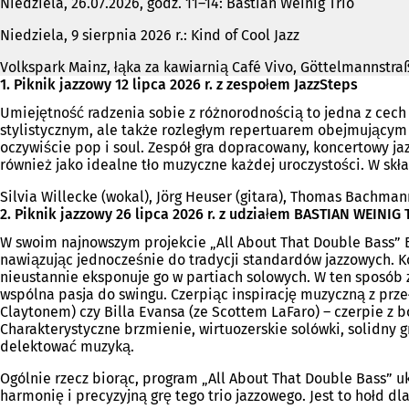
Niedziela, 26.07.2026, godz. 11–14: Bastian Weinig Trio
Niedziela, 9 sierpnia 2026 r.: Kind of Cool Jazz
Volkspark Mainz, łąka za kawiarnią Café Vivo, Göttelmannstra
1. Piknik jazzowy 12 lipca 2026 r. z zespołem JazzSteps
Umiejętność radzenia sobie z różnorodnością to jedna z cech
stylistycznym, ale także rozległym repertuarem obejmującym 
oczywiście pop i soul. Zespół gra dopracowany, koncertowy ja
również jako idealne tło muzyczne każdej uroczystości. W sk
Silvia Willecke (wokal), Jörg Heuser (gitara), Thomas Bachmann
2. Piknik jazzowy 26 lipca 2026 r. z udziałem BASTIAN WEINIG 
W swoim najnowszym projekcie „All About That Double Bass” 
nawiązując jednocześnie do tradycji standardów jazzowych. Ko
nieustannie eksponuje go w partiach solowych. W ten sposób 
wspólna pasja do swingu. Czerpiąc inspirację muzyczną z pr
Claytonem) czy Billa Evansa (ze Scottem LaFaro) – czerpie z 
Charakterystyczne brzmienie, wirtuozerskie solówki, solidny 
delektować muzyką.
Ogólnie rzecz biorąc, program „All About That Double Bass” 
harmonię i precyzyjną grę tego trio jazzowego. Jest to hołd dl