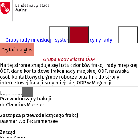
Do
strony
Przejdź do treści
głównej
Grupy rady miejskiej i system informacyjny rady
czytać na głos
Grupa Rady Miasta ÖDP
Na tej stronie znajduje się lista członków frakcji rady miejskiej
ÖDP, dane kontaktowe frakcji rady miejskiej ÖDP, nazwiska
osób kontaktowych, grupy robocze oraz link do strony
internetowej frakcji rady miejskiej ÖDP w Moguncji.
Logo ödp.
Przewodniczący frakcji
dr Claudius Moseler
Zastępca przewodniczącego frakcji
Dagmar Wolf-Rammensee
Zarząd
Kevin Knöss