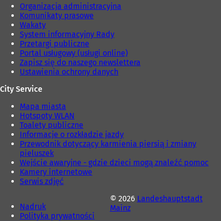
)
Organizacja administracyjna
Komunikaty prasowe
Wakaty
System informacyjny Rady
Przetargi publiczne
Portal usługowy (usługi online)
Zapisz się do naszego newslettera
Ustawienia ochrony danych
City Service
Mapa miasta
Hotspoty WLAN
Toalety publiczne
Informacje o rozkładzie jazdy
Przewodnik dotyczący karmienia piersią i zmiany
pieluszek
Wejście awaryjne - gdzie dzieci mogą znaleźć pomoc
Kamery internetowe
Serwis zdjęć
© 2026
Landeshauptstadt
Nadruk
Mainz
Polityka prywatności