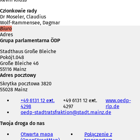
Członkowie rady
Dr Moseler, Claudius
Wolf-Rammensee, Dagmar
Biuro
Adres
Grupa parlamentarna ÖDP
Stadthaus Große Bleiche
Pokój1.048
Große Bleiche 46
55116 Mainz
Adres pocztowy
Skrytka pocztowa 3820
55028 Mainz
Telefon,
+49 6131 12 ext.
+49 6131 12 ext.
www.oedp-
faks
4298
4297
rlp.de
(
i
oedp-stadtratsfraktion
stadt.mainz
de
O
adres
t
e-
Twoja droga do nas
w
mail
i
Otwarta mapa
Połączenie z
e