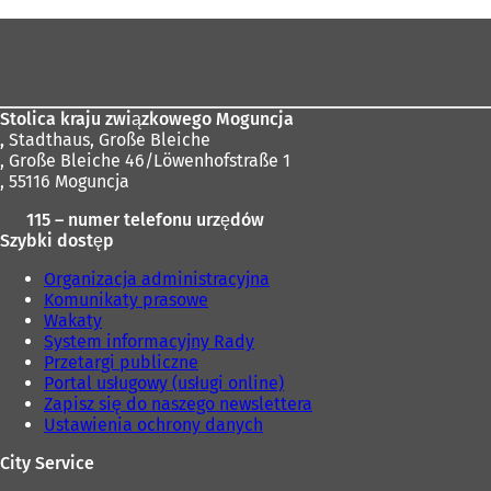
mail
e
Obszar
r
stóp
a
s
i
Stolica kraju związkowego Moguncja
ę
,
Stadthaus, Große Bleiche
w
, Große Bleiche 46/Löwenhofstraße 1
n
, 55116 Moguncja
o
w
115 – numer telefonu urzędów
e
Szybki dostęp
j
k
Organizacja administracyjna
a
Komunikaty prasowe
r
Wakaty
c
System informacyjny Rady
i
Przetargi publiczne
e
Portal usługowy (usługi online)
)
Zapisz się do naszego newslettera
Ustawienia ochrony danych
City Service