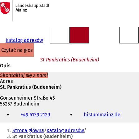
Do
strony
Przejdź do treści
głównej
Katalog adresów
czytać na głos
St Pankratius (Budenheim)
Opis
Skontaktuj się z nami
Adres
St. Pankratius (Budenheim)
Gonsenheimer Straße 43
55257 Budenheim
Telefon,
+49 6139 2129
bistummainz.de
(
faks
O
i
Jesteś
t
adres
Strona główna
Katalog adresów
w
e-
tutaj:
St Pankratius (Budenheim)
i