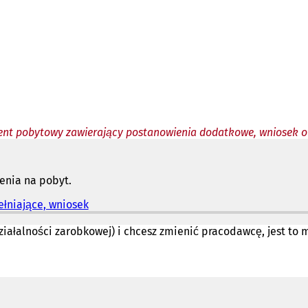
nt pobytowy zawierający postanowienia dodatkowe, wniosek o
enia na pobyt.
łniające, wniosek
(
O
t
działalności zarobkowej) i chcesz zmienić pracodawcę, jest 
w
i
e
r
a