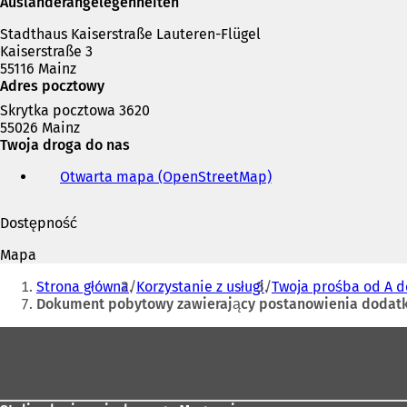
Ausländerangelegenheiten
Stadthaus Kaiserstraße Lauteren-Flügel
Kaiserstraße 3
55116 Mainz
Adres pocztowy
Skrytka pocztowa 3620
55026 Mainz
Twoja droga do nas
Otwarta mapa (OpenStreetMap)
(
O
t
Dostępność
w
i
Mapa
e
Jesteś
r
Strona główna
Korzystanie z usługi
Twoja prośba od A d
tutaj:
a
Dokument pobytowy zawierający postanowienia dodat
s
i
Obszar
ę
stóp
w
n
o