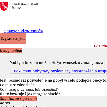
Do
strony
Przejdź do treści
głównej
Sprawy cudzoziemców
czytać na głos
Dokume
Usługi online
Pod tym linkiem można złożyć wniosek o zmianę pozwol
Dokument pobytowy zawierający postanowienia uzupe
Jeśli posiadasz pozwolenie na pobyt w celu podjęcia pracy (
Co muszę wiedzieć?
Co muszę przynieść lub przesłać?
Ile to kosztuje i jak mogę zapłacić?
Skontaktuj się z nami
Adres