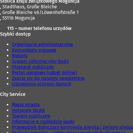
Stolica kraju związkowego Moguncja
w
,
Stadthaus, Große Bleiche
e
, Große Bleiche 46/Löwenhofstraße 1
j
, 55116 Moguncja
k
a
115 – numer telefonu urzędów
r
Szybki dostęp
c
i
Organizacja administracyjna
e
Komunikaty prasowe
)
Wakaty
System informacyjny Rady
Przetargi publiczne
Portal usługowy (usługi online)
Zapisz się do naszego newslettera
Ustawienia ochrony danych
City Service
Mapa miasta
Hotspoty WLAN
Toalety publiczne
Informacje o rozkładzie jazdy
Przewodnik dotyczący karmienia piersią i zmiany pielu
Wejście awaryjne - gdzie dzieci mogą znaleźć pomoc