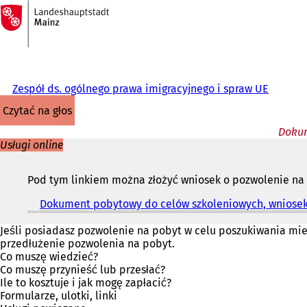
Do
strony
Przejdź do treści
głównej
Zespół ds. ogólnego prawa imigracyjnego i spraw UE
czytać na głos
Dokum
Usługi online
Pod tym linkiem można złożyć wniosek o pozwolenie na 
Dokument pobytowy do celów szkoleniowych, wniose
Jeśli posiadasz pozwolenie na pobyt w celu poszukiwania miej
przedłużenie pozwolenia na pobyt.
Co muszę wiedzieć?
Co muszę przynieść lub przesłać?
Ile to kosztuje i jak mogę zapłacić?
Formularze, ulotki, linki