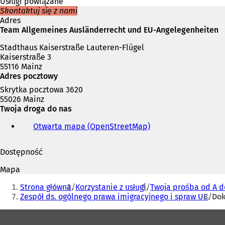
Usługi powiązane
Skontaktuj się z nami
Adres
Team Allgemeines Ausländerrecht und EU-Angelegenheiten
Stadthaus Kaiserstraße Lauteren-Flügel
Kaiserstraße 3
55116 Mainz
Adres pocztowy
Skrytka pocztowa 3620
55026 Mainz
Twoja droga do nas
Otwarta mapa (OpenStreetMap)
(
O
t
Dostępność
w
i
Mapa
e
Jesteś
r
Strona główna
Korzystanie z usługi
Twoja prośba od A d
tutaj:
a
Zespół ds. ogólnego prawa imigracyjnego i spraw UE
Dok
s
i
Obszar
ę