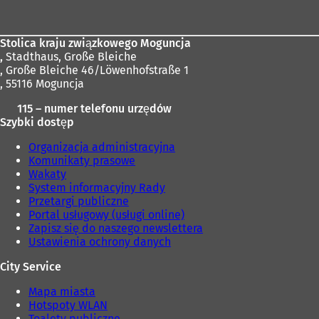
stóp
w
n
o
Stolica kraju związkowego Moguncja
w
,
Stadthaus, Große Bleiche
e
, Große Bleiche 46/Löwenhofstraße 1
j
, 55116 Moguncja
k
a
115 – numer telefonu urzędów
r
Szybki dostęp
c
i
Organizacja administracyjna
e
Komunikaty prasowe
)
Wakaty
System informacyjny Rady
Przetargi publiczne
Portal usługowy (usługi online)
Zapisz się do naszego newslettera
Ustawienia ochrony danych
City Service
Mapa miasta
Hotspoty WLAN
Toalety publiczne