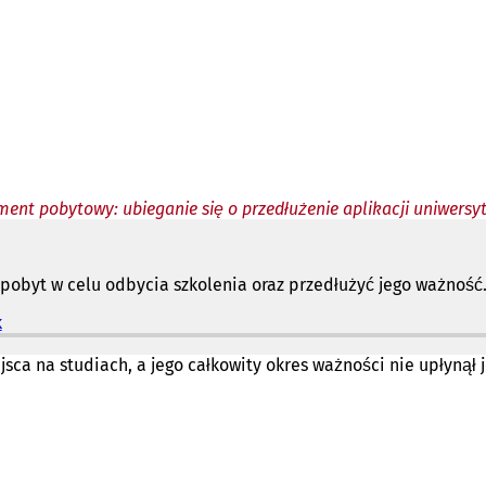
ent pobytowy: ubieganie się o przedłużenie aplikacji uniwersyt
pobyt w celu odbycia szkolenia oraz przedłużyć jego ważność
k
(
O
t
sca na studiach, a jego całkowity okres ważności nie upłynął 
w
i
e
r
a