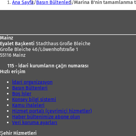
Ana Sayfa
Basın Bültenleri
Marina B'nin tamamlanma tö
Ayak
bölgesi
Mainz
Eyalet Başkenti
Stadthaus Große Bleiche
Große Bleiche 46/Löwenhofstraße 1
55116 Mainz
115 - İdari kurumların çağrı numarası
Hızlı erişim
İdari organizasyon
Basın Bültenleri
Boş İşler
Konsey bilgi sistemi
Kamu ihaleleri
Hizmet portalı (çevrimiçi hizmetler)
Haber bültenimize abone olun
Veri koruma ayarları
Şehir Hizmetleri