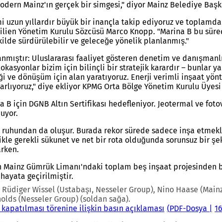
modern Mainz'ın gerçek bir simgesi," diyor Mainz Belediye Baş
zun yıllardır büyük bir inançla takip ediyoruz ve toplamda be
ilien Yönetim Kurulu Sözcüsü Marco Knopp. "Marina B bu süreç
ekilde sürdürülebilir ve geleceğe yönelik planlanmış."
lanmıştır: Uluslararası faaliyet gösteren denetim ve danışman
asyonlar bizim için bilinçli bir stratejik karardır – bunlar ya
ği ve dönüşüm için alan yaratıyoruz. Enerji verimli inşaat yön
arlıyoruz," diye ekliyor KPMG Orta Bölge Yönetim Kurulu Üyesi 
 B için DGNB Altın Sertifikası hedefleniyor. Jeotermal ve foto
uyor.
kım ruhundan da oluşur. Burada rekor sürede sadece inşa etmek
kle gerekli sükunet ve net bir rota olduğunda sorunsuz bir şek
rken.
in Mainz Gümrük Limanı'ndaki toplam beş inşaat projesinden b
hayata geçirilmiştir.
diger Wissel (Ustabaşı, Nesseler Group), Nino Haase (Mainz 
nolds (Nesseler Group) (soldan sağa).
apatılması törenine ilişkin basın açıklaması
PDF
-Dosya
1