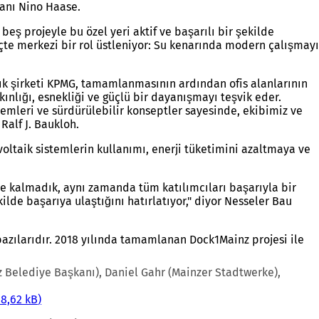
kanı Nino Haase.
ş projeyle bu özel yeri aktif ve başarılı bir şekilde
te merkezi bir rol üstleniyor: Su kenarında modern çalışmayı
lık şirketi KPMG, tamamlanmasının ardından ofis alanlarının
kınlığı, esnekliği ve güçlü bir dayanışmayı teşvik eder.
temleri ve sürdürülebilir konseptler sayesinde, ekibimiz ve
Ralf J. Baukloh.
voltaik sistemlerin kullanımı, enerji tüketimini azaltmaya ve
le kalmadık, aynı zamanda tüm katılımcıları başarıyla bir
ilde başarıya ulaştığını hatırlatıyor," diyor Nesseler Bau
azılarıdır. 2018 yılında tamamlanan Dock1Mainz projesi ile
Belediye Başkanı), Daniel Gahr (Mainzer Stadtwerke),
68,62 kB