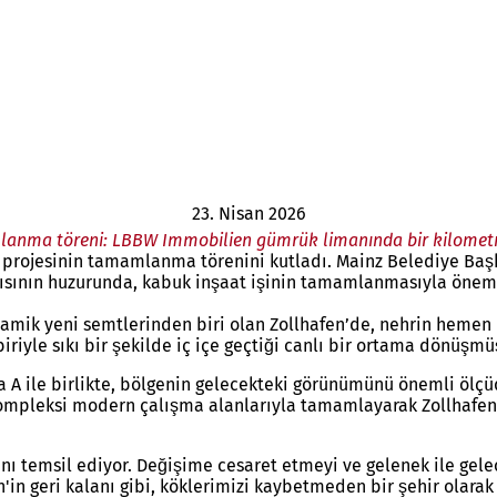
23. Nisan 2026
anma töreni: LBBW Immobilien gümrük limanında bir kilometre
 projesinin tamamlanma törenini kutladı. Mainz Belediye Baş
cısının huzurunda, kabuk inşaat işinin tamamlanmasıyla önemli
amik yeni semtlerinden biri olan Zollhafen’de, nehrin hemen k
biriyle sıkı bir şekilde iç içe geçtiği canlı bir ortama dönüşmü
A ile birlikte, bölgenin gelecekteki görünümünü önemli ölçüd
 kompleksi modern çalışma alanlarıyla tamamlayarak Zollhafen
ını temsil ediyor. Değişime cesaret etmeyi ve gelenek ile gele
in geri kalanı gibi, köklerimizi kaybetmeden bir şehir olarak