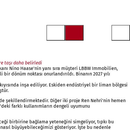
 taşı daha belirledi
kanı Nino Haase'nin yanı sıra müşteri LBBW Immobilien,
 bir dönüm noktası onurlandırıldı. Binanın 2027 yılı
ıyısında inşa ediliyor. Eskiden endüstriyel bir liman bölgesi
ştür.
e şekillendirmektedir. Diğer iki proje Ren Nehri'nin hemen
'deki farklı kullanımların dengeli uyumunu
ceği birbirine bağlama yeteneğini simgeliyor, tıpkı bu
 nasıl büyüyebileceğimizi gösteriyor. İşte bu nedenle