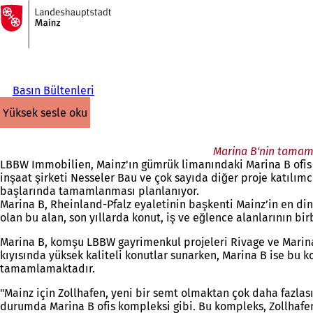
Ana
sayfaya
İçeriğe atla
Basın Bültenleri
yüksek sesle oku
Marina B'nin tamaml
LBBW Immobilien, Mainz'ın gümrük limanındaki Marina B ofis
inşaat şirketi Nesseler Bau ve çok sayıda diğer proje katılım
başlarında tamamlanması planlanıyor.
Marina B, Rheinland-Pfalz eyaletinin başkenti Mainz’in en din
olan bu alan, son yıllarda konut, iş ve eğlence alanlarının bir
Marina B, komşu LBBW gayrimenkul projeleri Rivage ve Marina 
kıyısında yüksek kaliteli konutlar sunarken, Marina B ise bu
tamamlamaktadır.
"Mainz için Zollhafen, yeni bir semt olmaktan çok daha fazlas
durumda Marina B ofis kompleksi gibi. Bu kompleks, Zollhafen'