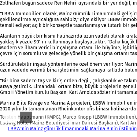
Zollhafen bugün sadece Ren Nehri kıyısındaki bir yer değil, 
"LBBW Immobilien olarak, Mainz Gümrük Limanı'ndaki gelişimi u
şekillendirme ayrıcalığına sahibiz," diye ekliyor LBBW Immob
temsil ediyor; açık bir konseptle tasarlanmış ve tutarlı bir ş
Alanların büyük bir kısmı halihazırda uzun vadeli olarak kira
yaklaşık yüzde 90'ını kullanmaya başlayacaktır. "Daha küçük lok
Modern ve ilham verici bir çalışma ortamı ile büyüme, işbirli
çevre için sorumlu ve geleceğe yönelik bir çalışma ortamı tas
Sürdürülebilir inşaat yöntemlerine özel önem veriliyor: Marina
uzun vadede verimli bina işletimini sağlamaya katkıda bulun
"Bir bina sadece taş ve kirişlerden değil, çalışkanlık ve ta
araya getirdik. Limandaki ortam bize, büyük projelerin genelli
GmbH Yönetim Kurulu Başkanı Karl Arnolds sözlerini tamamla
Marina B ile Rivage ve Marina A projeleri, LBBW Immobilien'
2020 yılında tamamlanan Rheinkontor ofis binası halihazırda 
Torsten Hauptmann (KMPG), Marco Knopp (LBBW Immobilien), Rü
Ludwig Holle (Mainz Belediyesi İmar Dairesi Başkanı), Karl Ar
LBBW'nin Mainz gümrük limanındaki Marina B'nin üstünün k
Buradasınız: