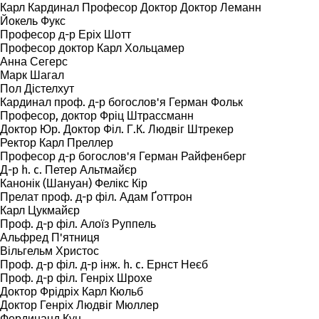
Карл Кардинал Професор Доктор Доктор Леманн
Йокель Фукс
Професор д-р Еріх Шотт
Професор доктор Карл Хольцамер
Анна Сегерс
Марк Шагал
Пол Дістелхут
Кардинал проф. д-р богослов'я Герман Фольк
Професор, доктор Фріц Штрассманн
Доктор Юр. Доктор Філ. Г.К. Людвіг Штрекер
Ректор Карл Преллер
Професор д-р богослов'я Герман Райфенберг
Д-р h. c. Петер Альтмайєр
Канонік (Шануан) Фелікс Кір
Прелат проф. д-р філ. Адам Ґоттрон
Карл Цукмайєр
Проф. д-р філ. Алоїз Руппель
Альфред П'ятниця
Вільгельм Христос
Проф. д-р філ. д-р інж. h. c. Ернст Неєб
Проф. д-р філ. Генріх Шрохе
Доктор Фрідріх Карл Кюльб
Доктор Генріх Людвіг Мюллер
Фердинанд Кун