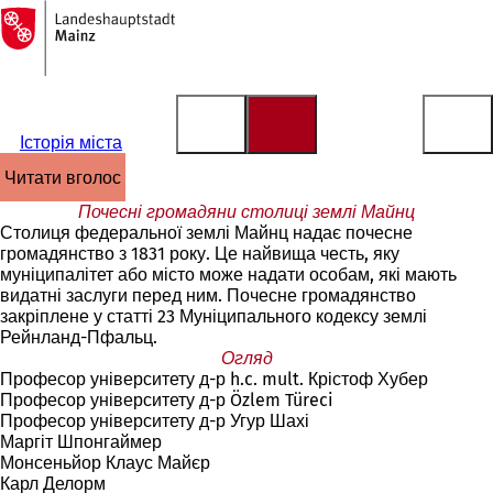
На
головну
Перейти до змісту
сторінку
Історія міста
читати вголос
Почесні громадяни столиці землі Майнц
Столиця федеральної землі Майнц надає почесне
громадянство з 1831 року. Це найвища честь, яку
муніципалітет або місто може надати особам, які мають
видатні заслуги перед ним. Почесне громадянство
закріплене у статті 23 Муніципального кодексу землі
Рейнланд-Пфальц.
Огляд
Професор університету д-р h.c. mult. Крістоф Хубер
Професор університету д-р Özlem Türeci
Професор університету д-р Угур Шахі
Маргіт Шпонгаймер
Монсеньйор Клаус Майєр
Карл Делорм