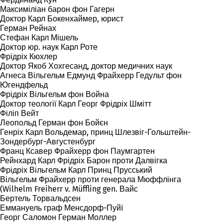
Максиміліан барон фон Гагерн
Доктор Карл Бокенхаймер, юрист
Герман Рейнах
Стефан Карл Мішель
Доктор юр. наук Карл Роте
Фрідріх Кюхлер
Доктор Якоб Хохгесанд, доктор медичних наук
Агнеса Вільгельм Едмунд Фрайхерр Гедульт фон
Югендфельд
Фрідріх Вільгельм фон Война
Доктор теології Карл Георг Фрідріх Шмітт
Філіп Вейт
Леопольд Герман фон Бойєн
Генріх Карл Вольдемар, принц Шлезвіг-Гольштейн-
Зондербург-Августенбург
Франц Ксавер Фрайхерр фон Паумгартен
Рейнхард Карл Фрідріх Барон проти Далвігка
Фрідріх Вільгельм Карл Принц Прусський
Вільгельм Фрайхерр проти генерала Мюффлінга
(Wilhelm Freiherr v. Müffling gen. Вайс
Бертель Торвальдсен
Еммануель граф Менсдорф-Пуйї
Георг Саломон Герман Моллер