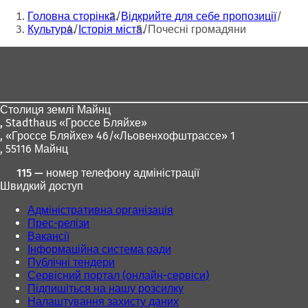
Ти
Головна сторінка
Відкрийте для себе пропозиції
тут:
Культура
Історія міста
Почесні громадяни
Зона
для
ніг
Столиця землі Майнц
,
Stadthaus «Гроссе Бляйхе»
, «Гроссе Бляйхе» 46/«Льовенхофштрассе» 1
, 55116 Майнц
115 — номер телефону адміністрації
Швидкий доступ
Адміністративна організація
Прес-релізи
Вакансії
Інформаційна система ради
Публічні тендери
Сервісний портал (онлайн-сервіси)
Підпишіться на нашу розсилку
Налаштування захисту даних