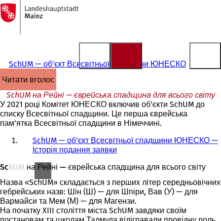
На
головну
Перейти до змісту
сторінку
SchUM — об’єкт Всесвітньої спадщини ЮНЕСКО
читати вголос
SchUM на Рейні — єврейська спадщина для всього світу
У 2021 році Комітет ЮНЕСКО включив об’єкти SchUM до
списку Всесвітньої спадщини. Це перша єврейська
пам’ятка Всесвітньої спадщини в Німеччині.
SchUM — об’єкт Всесвітньої спадщини ЮНЕСКО —
Історія подання заявки
SchUM на Рейні — єврейська спадщина для всього світу
Назва «SchUM» складається з перших літер середньовічних
гебрейських назв: Шін (Ш) — для Шпіри, Вав (У) — для
Вармайси та Мем (М) — для Магензи.
На початку XIII століття міста SchUM завдяки своїм
постановам та школам Талмуда відігравали провідну роль