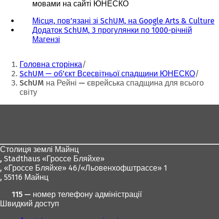
мовами на сайті ЮНЕСКО
Місця, пов’язані зі SchUM, на Google Arts & Culture
(
Додаток SchUM, 3 прогулянки по 1000-річній
Магензі
(
і
В
д
Ти
і
к
Головна сторінка
д
р
тут:
SchUM — об’єкт Всесвітньої спадщини ЮНЕСКО
к
и
SchUM на Рейні — єврейська спадщина для всього
р
в
світу
и
а
в
є
Зона
а
т
для
є
ь
т
с
ніг
ь
я
Столиця землі Майнц
с
в
,
Stadthaus «Гроссе Бляйхе»
я
н
, «Гроссе Бляйхе» 46/«Льовенхофштрассе» 1
в
о
, 55116 Майнц
н
в
о
і
115 — номер телефону адміністрації
в
й
Швидкий доступ
і
в
й
к