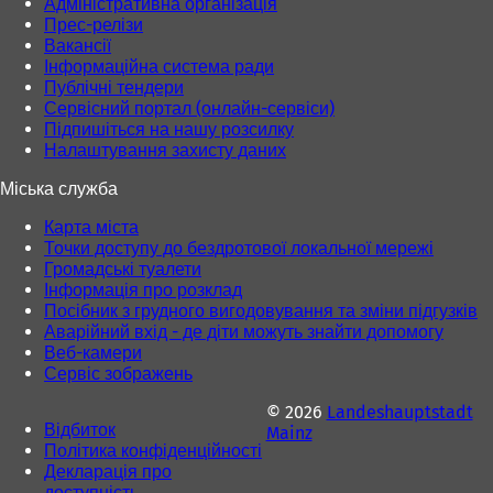
Адміністративна організація
в
л
Прес-релізи
к
а
Вакансії
л
д
Інформаційна система ради
а
ц
Публічні тендери
д
і
Сервісний портал (онлайн-сервіси)
ц
)
Підпишіться на нашу розсилку
і
Налаштування захисту даних
)
Міська служба
Карта міста
Точки доступу до бездротової локальної мережі
Громадські туалети
Інформація про розклад
Посібник з грудного вигодовування та зміни підгузків
Аварійний вхід - де діти можуть знайти допомогу
Веб-камери
Сервіс зображень
© 2026
Landeshauptstadt
Відбиток
Mainz
Політика конфіденційності
Декларація про
доступність