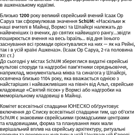
в ашкеназькому юдаїзмі.
Близько 1200 року
великий єврейський вчений Ісаак Ор
Саруа так сформулював
значення SchUM
: «Наскільки ж
наші вчителі в Майнці, Вормсі та Шпайєрі належать до
найвченіших із вчених, до святих найвищого рангу...звідти
поширюється вчення на весь Ізраїль... від дня їхнього
заснування всі громади орієнтувалися на них — як на Рейні,
так і в усій країні Ашкеназ». (Ісаак Ор Саруа, 2-га половина
XII ст.)
До сьогодні
у містах SchUM збереглися видатні єврейські
культові споруди та надгробні пам’ятники середньовіччя,
наприклад, монументальна міква та синагога у Шпайєрі,
освячена близько 1104 року, яка вважається однією з
найстаріших і найважливіших на північ від Альп, єврейське
кладовище «Святий пісок» у Вормсі або надгробки на
меморіальному кладовищі в Майнці.
Комітет всесвітньої спадщини ЮНЕСКО обґрунтовує
включення до Списку всесвітньої спадщини
тим, що об’єкти
SchUM є знаковими єврейськими громадськими центрами
та кладовищами, форма та планування яких мали
вирішальний вплив на єврейську архітектуру, ритуальні
споруди та похоронну культуру в усій Центральній Європі