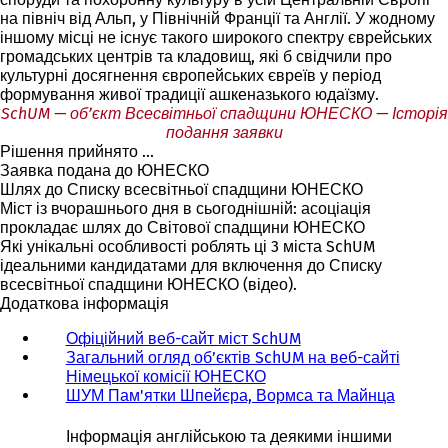
на північ від Альп, у Північній Франції та Англії. У жодному
іншому місці не існує такого широкого спектру єврейських
громадських центрів та кладовищ, які б свідчили про
культурні досягнення європейських євреїв у період
формування живої традиції ашкеназького юдаїзму.
SchUM — об’єкт Всесвітньої спадщини ЮНЕСКО — Історія
подання заявки
Рішення прийнято ...
Заявка подана до ЮНЕСКО
Шлях до Списку всесвітньої спадщини ЮНЕСКО
Міст із вчорашнього дня в сьогоднішній: асоціація
прокладає шлях до Світової спадщини ЮНЕСКО
Які унікальні особливості роблять ці 3 міста SchUM
ідеальними кандидатами для включення до Списку
всесвітньої спадщини ЮНЕСКО (відео).
Додаткова інформація
Офіційний веб-сайт міст SchUM
Загальний огляд об’єктів SchUM на веб-сайті
Німецької комісії ЮНЕСКО
ШУМ Пам'ятки Шпейєра, Вормса та Майнца
Інформація англійською та деякими іншими