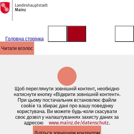
На
головну
Перейти до змісту
сторінку
Головна сторінка
читати вголос
Щоб переглянути зовнішній контент, необхідно
натиснути кнопку «Відкрити зовнішній контент».
При цьому постачальник встановлює файли
cookie та збирає дані про вашу поведінку
користувача. Ви можете будь-коли скасувати
своє дозвіл у налаштуваннях захисту даних за
адресою
www.mainz.de/datenschutz
(Відкриває
.
в
Діліться зовнішнім контентом