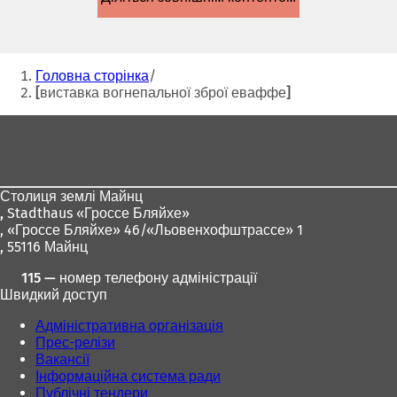
новій
вкладці)
Ти
Головна сторінка
тут:
[виставка вогнепальної зброї еваффе]
Зона
для
ніг
Столиця землі Майнц
,
Stadthaus «Гроссе Бляйхе»
, «Гроссе Бляйхе» 46/«Льовенхофштрассе» 1
, 55116 Майнц
115 — номер телефону адміністрації
Швидкий доступ
Адміністративна організація
Прес-релізи
Вакансії
Інформаційна система ради
Публічні тендери