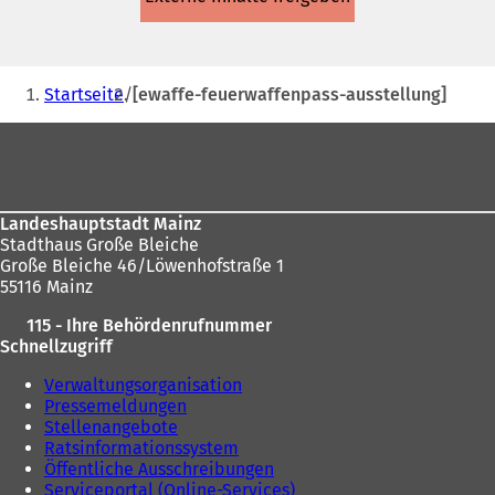
einem
neuen
Tab)
Sie
Startseite
[ewaffe-feuerwaffenpass-ausstellung]
befinden
Fußbereich
sich
hier:
Landeshauptstadt Mainz
Stadthaus Große Bleiche
Große Bleiche 46/Löwenhofstraße 1
55116 Mainz
115 - Ihre Behördenrufnummer
Schnellzugriff
Verwaltungsorganisation
Pressemeldungen
Stellenangebote
Ratsinformationssystem
Öffentliche Ausschreibungen
Serviceportal (Online-Services)