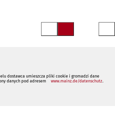
 celu dostawca umieszcza pliki cookie i gromadzi dane
rony danych pod adresem
www.mainz.de/datenschutz
(Otwie
.
się
w
nowej
karcie)