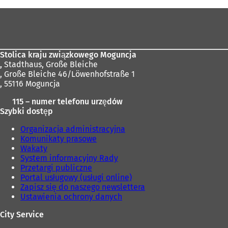
tutaj:
Obszar
stóp
Stolica kraju związkowego Moguncja
,
Stadthaus, Große Bleiche
, Große Bleiche 46/Löwenhofstraße 1
, 55116 Moguncja
115 – numer telefonu urzędów
Szybki dostęp
Organizacja administracyjna
Komunikaty prasowe
Wakaty
System informacyjny Rady
Przetargi publiczne
Portal usługowy (usługi online)
Zapisz się do naszego newslettera
Ustawienia ochrony danych
City Service