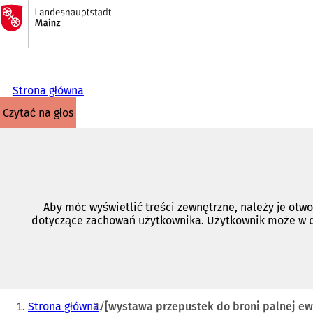
Do
strony
Przejdź do treści
głównej
Strona główna
czytać na głos
Aby móc wyświetlić treści zewnętrzne, należy je otwo
dotyczące zachowań użytkownika. Użytkownik może w
Jesteś
Strona główna
[wystawa przepustek do broni palnej ew