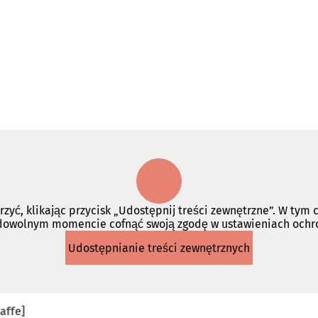
rzyć, klikając przycisk „Udostępnij treści zewnętrzne”. W tym
 dowolnym momencie cofnąć swoją zgodę w ustawieniach och
Udostępnianie treści zewnętrznych
affe]