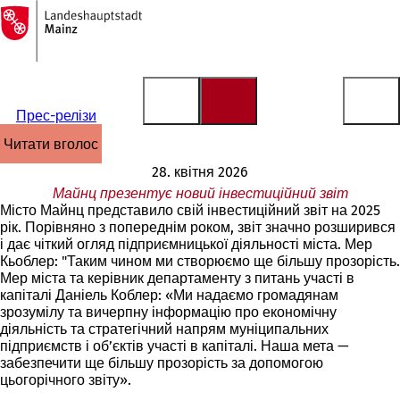
На
головну
Перейти до змісту
сторінку
Прес-релізи
читати вголос
28. квітня 2026
Майнц презентує новий інвестиційний звіт
Місто Майнц представило свій інвестиційний звіт на 2025
рік. Порівняно з попереднім роком, звіт значно розширився
і дає чіткий огляд підприємницької діяльності міста. Мер
Кьоблер: "Таким чином ми створюємо ще більшу прозорість.
Мер міста та керівник департаменту з питань участі в
капіталі Даніель Коблер: «Ми надаємо громадянам
зрозумілу та вичерпну інформацію про економічну
діяльність та стратегічний напрям муніципальних
підприємств і об’єктів участі в капіталі. Наша мета —
забезпечити ще більшу прозорість за допомогою
цьогорічного звіту».