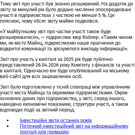
Тому звіт про участі був значно розширений. На додаток до
звіту за минулий рік було додано численні опосередковані
участі в підприємствах з часткою не менше 5 %. Це
пояснює, чому обсяг звіту майже подвоївся.
«У майбутньому звіт про частки участі також буде
розширюватися», — підкреслює мер Коблер. «Таким чином
ми, як місто Майнц, підкреслюємо наше прагнення до
відкритої комунікації та зрозумілого викладу інформації».
Звіт про участь у капіталі за 2025 рік буде публічно
представлений 28.04.2026 року Комітету з фінансів та участі
в капіталі. Одночасно він буде опублікований на міському
веб-сайті для всіх зацікавлених осіб.
Звіт було підготовлено у тісній співпраці між управлінням
участі міста Майнца та окремими підприємствами. Окрім
основних даних про підприємства, у звіті, серед іншого,
наведено економічні показники, структури участі, а також
відповідні події за звітний період.
Інвестиційні звіти останніх років
(
Поточний інвестиційний звіт на інформаційному
В
порталі для громадян
(
і