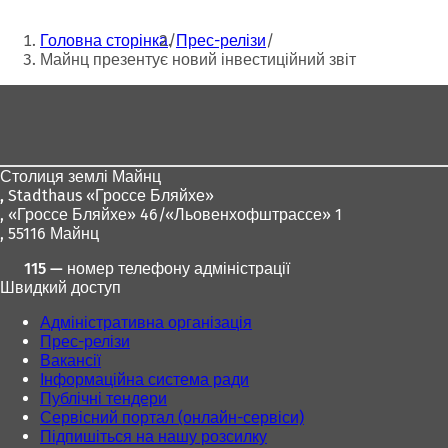
В
д
Ти
і
к
Головна сторінка
Прес-релізи
д
р
тут:
Майнц презентує новий інвестиційний звіт
к
и
р
в
Зона
и
а
для
в
є
а
т
ніг
є
ь
Столиця землі Майнц
т
с
,
Stadthaus «Гроссе Бляйхе»
ь
я
, «Гроссе Бляйхе» 46/«Льовенхофштрассе» 1
с
в
, 55116 Майнц
я
н
в
о
115 — номер телефону адміністрації
н
в
Швидкий доступ
о
і
в
й
Адміністративна організація
і
в
Прес-релізи
й
к
Вакансії
в
л
Інформаційна система ради
к
а
Публічні тендери
л
д
Сервісний портал (онлайн-сервіси)
а
ц
Підпишіться на нашу розсилку
д
і