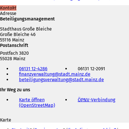
Kontakt
Adresse
Beteiligungsmanagement
Stadthaus Große Bleiche
Große Bleiche 46
55116 Mainz
Postanschrift
Postfach 3820
55028 Mainz
Telefon,
06131 12-4286
06131 12-2091
Fax
finanzverwaltung
stadt.mainz
de
und
beteiligungsverwaltung
stadt.mainz
de
E-
Mail-
Ihr Weg zu uns
Adresse
Karte öffnen
ÖPNV
-Verbindung
(
(OpenStreetMap)
(
Ö
Ö
f
f
f
Karte
f
n
Sie
n
e