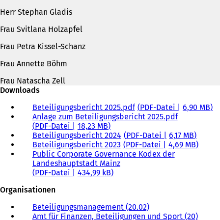
Herr Stephan Gladis
Frau Svitlana Holzapfel
Frau Petra Kissel-Schanz
Frau Annette Böhm
Frau Natascha Zell
Downloads
Beteiligungsbericht 2025.pdf
PDF
-Datei
6,90 MB
Anlage zum Beteiligungsbericht 2025.pdf
PDF
-Datei
18,23 MB
Beteiligungsbericht 2024
PDF
-Datei
6,17 MB
Beteiligungsbericht 2023
PDF
-Datei
4,69 MB
Public Corporate Governance Kodex der
Landeshauptstadt Mainz
PDF
-Datei
434,99 kB
Organisationen
Beteiligungsmanagement (20.02)
Amt für Finanzen, Beteiligungen und Sport (20)