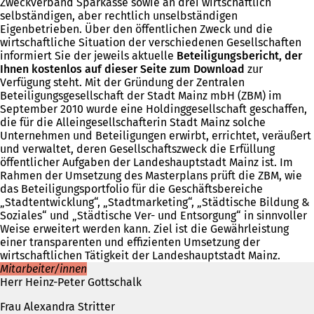
Zweckverband Sparkasse sowie an drei wirtschaftlich
selbständigen, aber rechtlich unselbständigen
Eigenbetrieben. Über den öffentlichen Zweck und die
wirtschaftliche Situation der verschiedenen Gesellschaften
informiert Sie der jeweils aktuelle
Beteiligungsbericht, der
Ihnen kostenlos auf dieser Seite zum Download
zur
Verfügung steht. Mit der Gründung der Zentralen
Beteiligungsgesellschaft der Stadt Mainz mbH (ZBM) im
September 2010 wurde eine Holdinggesellschaft geschaffen,
die für die Alleingesellschafterin Stadt Mainz solche
Unternehmen und Beteiligungen erwirbt, errichtet, veräußert
und verwaltet, deren Gesellschaftszweck die Erfüllung
öffentlicher Aufgaben der Landeshauptstadt Mainz ist. Im
Rahmen der Umsetzung des Masterplans prüft die ZBM, wie
das Beteiligungsportfolio für die Geschäftsbereiche
„Stadtentwicklung“, „Stadtmarketing“, „Städtische Bildung &
Soziales“ und „Städtische Ver- und Entsorgung“ in sinnvoller
Weise erweitert werden kann. Ziel ist die Gewährleistung
einer transparenten und effizienten Umsetzung der
wirtschaftlichen Tätigkeit der Landeshauptstadt Mainz.
Mitarbeiter/innen
Herr Heinz-Peter Gottschalk
Frau Alexandra Stritter