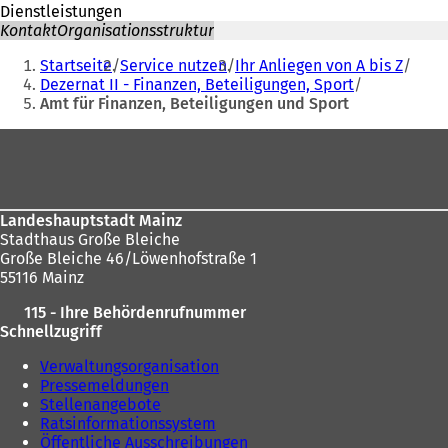
Dienstleistungen
Kontakt
Organisationsstruktur
Sie
Startseite
Service nutzen
Ihr Anliegen von A bis Z
befinden
Dezernat II - Finanzen, Beteiligungen, Sport
Amt für Finanzen, Beteiligungen und Sport
sich
hier:
Fußbereich
Landeshauptstadt Mainz
Stadthaus Große Bleiche
Große Bleiche 46/Löwenhofstraße 1
55116 Mainz
115 - Ihre Behördenrufnummer
Schnellzugriff
Verwaltungsorganisation
Pressemeldungen
Stellenangebote
Ratsinformationssystem
Öffentliche Ausschreibungen