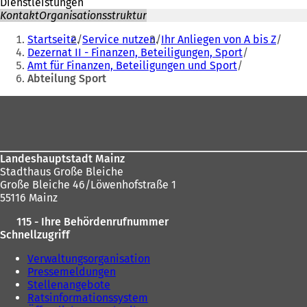
Dienstleistungen
Kontakt
Organisationsstruktur
Sie
Startseite
Service nutzen
Ihr Anliegen von A bis Z
befinden
Dezernat II - Finanzen, Beteiligungen, Sport
Amt für Finanzen, Beteiligungen und Sport
sich
Abteilung Sport
hier:
Fußbereich
Landeshauptstadt Mainz
Stadthaus Große Bleiche
Große Bleiche 46/Löwenhofstraße 1
55116 Mainz
115 - Ihre Behördenrufnummer
Schnellzugriff
Verwaltungsorganisation
Pressemeldungen
Stellenangebote
Ratsinformationssystem