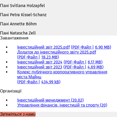
Пані Svitlana Holzapfel
Пані Petra Kissel-Schanz
Пані Annette Böhm
Пані Natascha Zell
Завантаження
Інвестиційний звіт 2025.pdf
PDF
-Файл
6,90 MB
Додаток до інвестиційного звіту 2025.pdf
PDF
-Файл
18,23 MB
Інвестиційний звіт 2024
PDF
-Файл
6,17 MB
Інвестиційний звіт 2023
PDF
-Файл
4,69 MB
Кодекс публічного корпоративного управління
міста Майнц
PDF
-Файл
434,99 kB
Організації
Інвестиційний менеджмент (20.02)
Управління фінансів, інвестицій та спорту (20)
Зв'яжіться з нами