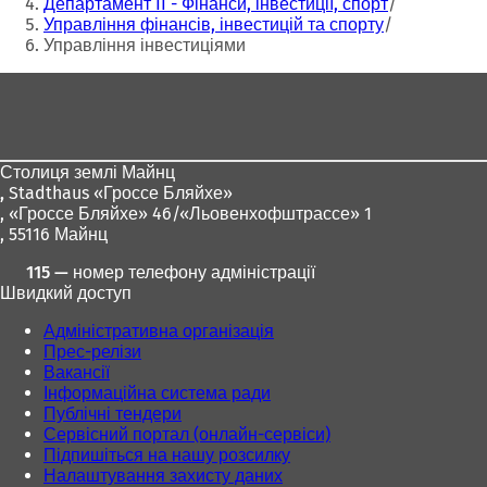
Департамент II - Фінанси, інвестиції, спорт
в
в
Управління фінансів, інвестицій та спорту
а
а
Управління інвестиціями
є
є
т
т
Зона
ь
ь
для
с
с
я
я
ніг
в
в
Столиця землі Майнц
н
н
,
Stadthaus «Гроссе Бляйхе»
о
о
, «Гроссе Бляйхе» 46/«Льовенхофштрассе» 1
в
в
, 55116 Майнц
і
і
й
й
115 — номер телефону адміністрації
в
в
Швидкий доступ
к
к
л
л
Адміністративна організація
а
а
Прес-релізи
д
д
Вакансії
ц
ц
Інформаційна система ради
і
і
Публічні тендери
)
)
Сервісний портал (онлайн-сервіси)
Підпишіться на нашу розсилку
Налаштування захисту даних