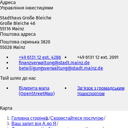
Адреса
Управління інвестиціями
Stadthaus Große Bleiche
Große Bleiche 46
55116 Mainz
Поштова адреса
Поштова скринька 3820
55028 Mainz
Телефон,
+49 6131 12 ext. 4286
+49 6131 12 ext. 2091
факс
finanzverwaltung
stadt.mainz
de
та
beteiligungsverwaltung
stadt.mainz
de
адреса
електронної
Твій шлях до нас
пошти
Відкрита мапа
Зв'язок з громадським
(OpenStreetMap)
(
транспортом
(
В
В
і
і
Карта
д
д
Ти
к
к
Головна сторінка
Скористайтеся послугою
р
р
тут:
Ваш запит від А до Я
и
и