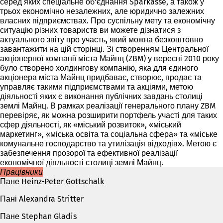
серед яких спеціальне об'єднання Sparkasse, а також у
трьох економічно незалежних, але юридично залежних
власних підприємствах. Про суспільну мету та економічну
ситуацію різних товариств ви можете дізнатися з
актуального
звіту про участь, який
можна
безкоштовно
завантажити на цій сторінці
. Зі створенням Центральної
акціонерної компанії міста Майнц (ZBM) у вересні 2010 року
було створено холдингову компанію, яка для єдиного
акціонера міста Майнц придбаває, створює, продає та
управляє такими підприємствами та акціями, метою
діяльності яких є виконання публічних завдань столиці
землі Майнц. В рамках реалізації генерального плану ZBM
перевіряє, як можна розширити портфель участі для таких
сфер діяльності, як «міський розвиток», «міський
маркетинг», «міська освіта та соціальна сфера» та «міське
комунальне господарство та утилізація відходів». Метою є
забезпечення прозорої та ефективної реалізації
економічної діяльності столиці землі Майнц.
Працівники
Пане Heinz-Peter Gottschalk
Пані Alexandra Stritter
Пане Stephan Gladis