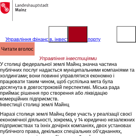
На
головну
Перейти до змісту
сторінку
Управління фінансів, інвестицій та спорту
читати вголос
Управління інвестиціями
У столиці федеральної землі Майнц значна частина
публічних послуг надається муніципальними компаніями та
холдингами; вони повинні управлятися економно і
працювати таким чином, щоб суспільна мета була
досягнута в довгостроковій перспективі. Міська рада
приймає рішення про створення або ліквідацію
комерційних підприємств.
Інвестиції столиці землі Майнц
Наразі столиця землі Майнц бере участь у реалізації своєї
економічної діяльності, зокрема, у 14 юридично незалежних
підприємствах та їхніх дочірніх компаніях, двох установах
публічного права, декількох спеціальних об'єднаннях,