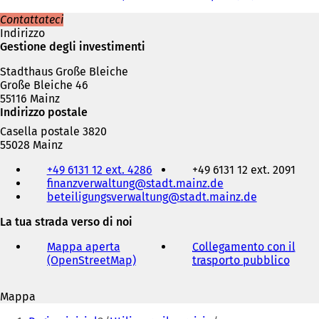
Contattateci
Indirizzo
Gestione degli investimenti
Stadthaus Große Bleiche
Große Bleiche 46
55116 Mainz
Indirizzo postale
Casella postale 3820
55028 Mainz
Telefono,
+49 6131 12 ext. 4286
+49 6131 12 ext. 2091
fax
finanzverwaltung
stadt.mainz
de
e
beteiligungsverwaltung
stadt.mainz
de
indirizzo
e-
La tua strada verso di noi
mail
Mappa aperta
Collegamento con il
(OpenStreetMap)
(
trasporto pubblico
(
S
S
i
i
Mappa
a
a
Siete
p
p