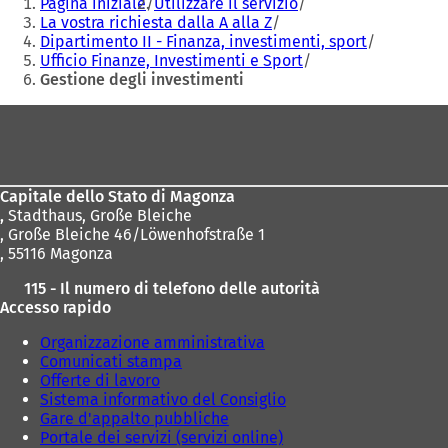
Pagina iniziale
Utilizzare il servizio
r
r
qui:
La vostra richiesta dalla A alla Z
e
e
Dipartimento II - Finanza, investimenti, sport
i
i
Ufficio Finanze, Investimenti e Sport
n
n
Gestione degli investimenti
u
u
n
n
Area
a
a
dei
n
n
u
u
piedi
o
o
Capitale dello Stato di Magonza
v
v
,
Stadthaus, Große Bleiche
a
a
, Große Bleiche 46/Löwenhofstraße 1
s
s
, 55116 Magonza
c
c
h
h
115 - Il numero di telefono delle autorità
e
e
Accesso rapido
d
d
a
a
Organizzazione amministrativa
)
)
Comunicati stampa
Offerte di lavoro
Sistema informativo del Consiglio
Gare d'appalto pubbliche
Portale dei servizi (servizi online)