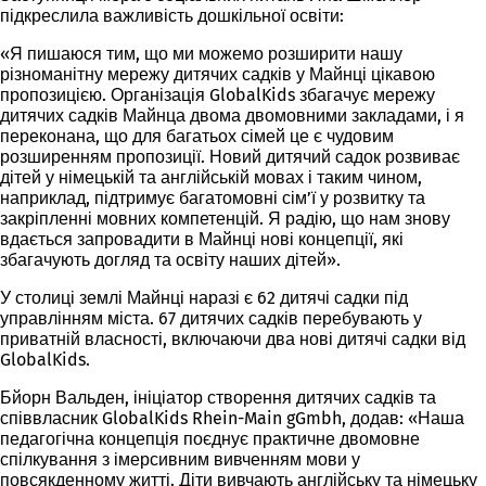
підкреслила важливість дошкільної освіти:
«Я пишаюся тим, що ми можемо розширити нашу
різноманітну мережу дитячих садків у Майнці цікавою
пропозицією. Організація GlobalKids збагачує мережу
дитячих садків Майнца двома двомовними закладами, і я
переконана, що для багатьох сімей це є чудовим
розширенням пропозиції. Новий дитячий садок розвиває
дітей у німецькій та англійській мовах і таким чином,
наприклад, підтримує багатомовні сім’ї у розвитку та
закріпленні мовних компетенцій. Я радію, що нам знову
вдається запровадити в Майнці нові концепції, які
збагачують догляд та освіту наших дітей».
У столиці землі Майнці наразі є 62 дитячі садки під
управлінням міста. 67 дитячих садків перебувають у
приватній власності, включаючи два нові дитячі садки від
GlobalKids.
Бйорн Вальден, ініціатор створення дитячих садків та
співвласник GlobalKids Rhein-Main gGmbh, додав: «Наша
педагогічна концепція поєднує практичне двомовне
спілкування з імерсивним вивченням мови у
повсякденному житті. Діти вивчають англійську та німецьку