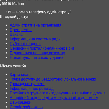
, 55116 Майнц
115 — номер телефону адміністрації
Швидкий доступ
Адміністративна організація
Прес-релізи
Вакансії
Інформаційна система ради
Публічні тендери
Сервісний портал (онлайн-сервіси)
Підпишіться на нашу розсилку
Налаштування захисту даних
Міська служба
Карта міста
Точки доступу до бездротової локальної мережі
Громадські туалети
Інформація про розклад
Посібник з грудного вигодовування та зміни підгузків
Аварійний вхід - де діти можуть знайти допомогу
Веб-камери
Сервіс зображень