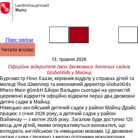
На
головну
Перейти до змісту
сторінку
Прес-релізи
читати вголос
13. травня 2026
Офіційне відкриття двох двомовних дитячих садків
GlobalKids у Майнці
Бургомістр Ніно Хаазе, керівник відділу у справах дітей та
молоді Яна Шмеллер та виконавчий директор GlobalKids
Rhein-Main gGmbH Бйорн Вальден сьогодні на урочистій
церемонії відкриття офіційно відкрили перші два двомовні
дитячі садки в Майнці.
Німецько-англійський дитячий садок у районі Майнц-Драйс
працює з січня 2026 року, а дитячий садок у районі
Вайзенау — з квітня 2026 року. Загалом буде доступно 125
місць для дітей, якими опікуватимуться вихователі, що
володіють англійською та німецькою мовами. Ці двомовні
дитячі садки створено з метою підтримки міжнародних