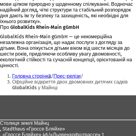
мови цілком природно у щоденному спілкуванні. Водночас
надійний догляд, чіткі структури та стабільний розпорядок
дня дають їм ту безпеку та захищеність, які необхідні для
їхнього розвитку».
Про GlobalKids Rhein-Main gGmbH
GlobalKids Rhein-Main gGmbH — це некомерційна
незалежна організація, що надає послуги з догляду за
дітьми. Вона опікується дітьми віком від шести місяців до
шести років, приділяючи особливу увагу двомовності,
екологічній стійкості та сучасній концепції, орієнтованій на
цінності.
Ти
Головна сторінка
Прес-релізи
тут:
Офіційне відкриття двох двомовних дитячих садків
GlobalKids у Майнці
Зона
для
ніг
Столиця землі Майнц
,
Stadthaus «Гроссе Бляйхе»
, «Гроссе Бляйхе» 46/«Льовенхофштрассе» 1