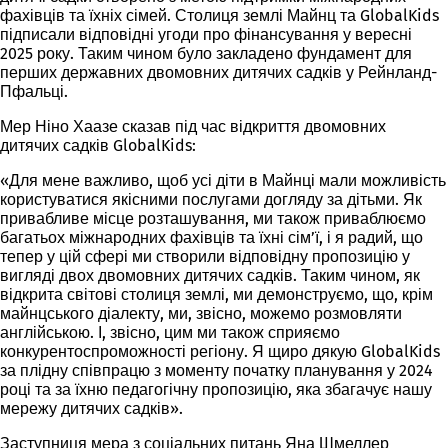
фахівців та їхніх сімей. Столиця землі Майнц та GlobalKids
підписали відповідні угоди про фінансування у вересні
2025 року. Таким чином було закладено фундамент для
перших державних двомовних дитячих садків у Рейнланд-
Пфальці.
Мер Ніно Хаазе сказав під час відкриття двомовних
дитячих садків GlobalKids:
«Для мене важливо, щоб усі діти в Майнці мали можливість
користуватися якісними послугами догляду за дітьми. Як
привабливе місце розташування, ми також приваблюємо
багатьох міжнародних фахівців та їхні сім’ї, і я радий, що
тепер у цій сфері ми створили відповідну пропозицію у
вигляді двох двомовних дитячих садків. Таким чином, як
відкрита світові столиця землі, ми демонструємо, що, крім
майнцського діалекту, ми, звісно, можемо розмовляти
англійською. І, звісно, цим ми також сприяємо
конкурентоспроможності регіону. Я щиро дякую GlobalKids
за плідну співпрацю з моменту початку планування у 2024
році та за їхню педагогічну пропозицію, яка збагачує нашу
мережу дитячих садків».
Заступниця мера з соціальних питань Яна Шмеллер