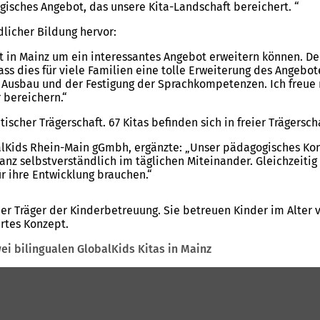
isches Angebot, das unsere Kita-Landschaft bereichert. “
licher Bildung hervor:
haft in Mainz um ein interessantes Angebot erweitern können. D
ss dies für viele Familien eine tolle Erweiterung des Angebote
m Ausbau und der Festigung der Sprachkompetenzen. Ich freue
 bereichern.“
tischer Trägerschaft. 67 Kitas befinden sich in freier Trägersc
obalKids Rhein-Main gGmbh, ergänzte: „Unser pädagogisches K
anz selbstverständlich im täglichen Miteinander. Gleichzeitig
ür ihre Entwicklung brauchen.“
er Träger der Kinderbetreuung. Sie betreuen Kinder im Alter 
ertes Konzept.
wei bilingualen GlobalKids Kitas in Mainz