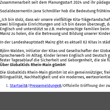
Zusammenarbeit seit dem Planungsstart 2024 und ihr pädagog
Sozialdezernentin Jana Schmöller hob die Bedeutung frühkind
„Ich bin stolz, dass wir unsere vielfältige Kita-Trägerlandsc
zwei bilinguale Einrichtungen und ich bin davon überzeugt, da
Englisch und unterstützt so z.B. mehrsprachige Familien bei
Mainz zu holen, die die Betreuung und Bildung unserer Kinder
In der Landeshauptstadt Mainz gibt es aktuell 62 Kitas in städ
Björn Walden, Initiator der Kitas und Gesellschafter der Gl
Spracherwerb im Alltag. Kinder lernen Englisch und Deutsch g
fester Tagesablauf die Sicherheit und Geborgenheit, die sie f
Über GlobalKids Rhein-Main gGmbH
Die GlobalKids Rhein-Main gGmbH ist ein gemeinnütziger, frei
Bilingualität, Nachhaltigkeit und ein modernes, werteorienti
Sie
Startseite
Pressemeldungen
Offizielle Eröffnung der z
befinden
Fußbereich
sich
hier: