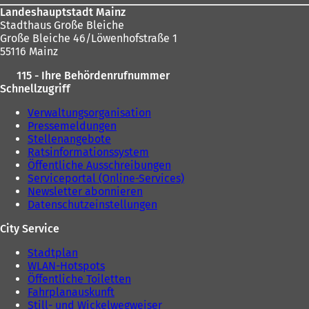
Landeshauptstadt Mainz
Stadthaus Große Bleiche
Große Bleiche 46/Löwenhofstraße 1
55116 Mainz
115 - Ihre Behördenrufnummer
Schnellzugriff
Verwaltungsorganisation
Pressemeldungen
Stellenangebote
Ratsinformationssystem
Öffentliche Ausschreibungen
Serviceportal (Online-Services)
Newsletter abonnieren
Datenschutzeinstellungen
City Service
Stadtplan
WLAN-Hotspots
Öffentliche Toiletten
Fahrplanauskunft
Still- und Wickelwegweiser