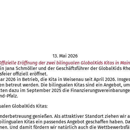
13. Mai 2026
Offizielle Eröffnung der zwei bilingualen GlobalKids Kitas in Main
n Jana Schmöller und der Geschäftsführer der GlobalKids Rh
eier offiziell eröffnet.
uar 2026 in Betrieb, die Kita in Weisenau seit April 2026. Ins
en betreut werden. Die bilingualen Kitas sind ein Angebot, um
tten dazu im September 2025 die Finanzierungsvereinbarungen
nd-Pfalz.
alen GlobalKids Kitas:
Kinderbetreuung genießen. Als attraktiver Standort ziehen wir 
i bilingualen Kitas ein passendes Angebot geschaffen haben. D
en. Und damit fördern wir natürlich auch die Wettbewerbsfähi