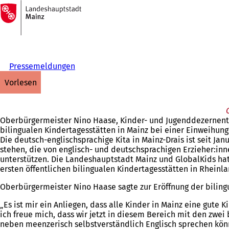
Zur
Startseite
Inhalt anspringen
Pressemeldungen
vorlesen
Oberbürgermeister Nino Haase, Kinder- und Jugenddezernenti
bilingualen Kindertagesstätten in Mainz bei einer Einweihungsf
Die deutsch-englischsprachige Kita in Mainz-Drais ist seit Jan
stehen, die von englisch- und deutschsprachigen Erzieher:inn
unterstützen. Die Landeshauptstadt Mainz und GlobalKids ha
ersten öffentlichen bilingualen Kindertagesstätten in Rheinla
Oberbürgermeister Nino Haase sagte zur Eröffnung der bilingu
„Es ist mir ein Anliegen, dass alle Kinder in Mainz eine gute 
ich freue mich, dass wir jetzt in diesem Bereich mit den zwe
neben meenzerisch selbstverständlich Englisch sprechen könn