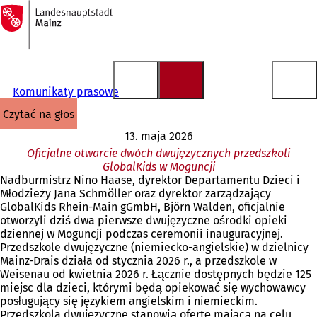
Do
strony
Przejdź do treści
głównej
Komunikaty prasowe
czytać na głos
13. maja 2026
Oficjalne otwarcie dwóch dwujęzycznych przedszkoli
GlobalKids w Moguncji
Nadburmistrz Nino Haase, dyrektor Departamentu Dzieci i
Młodzieży Jana Schmöller oraz dyrektor zarządzający
GlobalKids Rhein-Main gGmbH, Björn Walden, oficjalnie
otworzyli dziś dwa pierwsze dwujęzyczne ośrodki opieki
dziennej w Moguncji podczas ceremonii inauguracyjnej.
Przedszkole dwujęzyczne (niemiecko-angielskie) w dzielnicy
Mainz-Drais działa od stycznia 2026 r., a przedszkole w
Weisenau od kwietnia 2026 r. Łącznie dostępnych będzie 125
miejsc dla dzieci, którymi będą opiekować się wychowawcy
posługujący się językiem angielskim i niemieckim.
Przedszkola dwujęzyczne stanowią ofertę mającą na celu