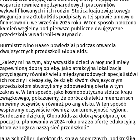
wsparcie również międzynarodowych pracowników
wykwalifikowanych i ich rodzin. Stolica kraju związkowego
Moguncja oraz GlobalKids podpisały w tej sprawie umowy o
finansowaniu we wrześniu 2025 roku. W ten sposób położono
kamień węgielny pod pierwsze publiczne dwujęzyczne
przedszkola w Nadrenii-Palatynacie.
Burmistrz Nino Haase powiedział podczas otwarcia
dwujęzycznych przedszkoli GlobalKids:
„Zależy mi na tym, aby wszystkie dzieci w Moguncji miały
zapewnioną dobrą opiekę. Jako atrakcyjna lokalizacja
przyciągamy również wielu międzynarodowych specjalistów i
ich rodziny i cieszę się, że dzięki dwóm dwujęzycznym
przedszkolom stworzyliśmy odpowiednią ofertę w tym
zakresie. W ten sposób, jako kosmopolityczna stolica kraju
związkowego, pokazujemy, że oprócz dialektu meenzerisch
mówimy oczywiście również po angielsku. W ten sposób
wspieramy oczywiście również konkurencyjność regionu.
Serdecznie dziękuję GlobalKids za dobrą współpracę od
początku planowania w 2024 roku oraz za ofertę edukacyjną,
która wzbogaca naszą sieć przedszkoli.”
Jana Schmöller, dyrektor ds. spraw społecznych, podkreśliła