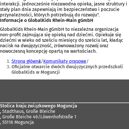
interakcji. Jednocześnie niezawodna opieka, jasne struktury i
stały plan dnia zapewniają im bezpieczeństwo i poczucie
przynależności, których potrzebują do rozwoju”.
Informacje o GlobalKids Rhein-Main gGmbH
GlobalKids Rhein-Main gGmbH to niezależna organizacja
non-profit zajmująca się opieką nad dziećmi. Opiekuje się
dziećmi w wieku od sześciu miesięcy do sześciu lat, kładąc
nacisk na dwujęzyczność, zrównoważony rozwój oraz
nowoczesną koncepcję opartą na wartościach.
Jesteś
Strona główna
Komunikaty prasowe
tutaj:
Oficjalne otwarcie dwóch dwujęzycznych przedszkoli
GlobalKids w Moguncji
Obszar
stóp
Stolica kraju związkowego Moguncja
,
Stadthaus, Große Bleiche
, Große Bleiche 46/Löwenhofstraße 1
, 55116 Moguncja