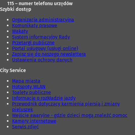
115 – numer telefonu urzędów
Szybki dostęp
Organizacja administracyjna
Komunikaty prasowe
Wakaty
System informacyjny Rady
Przetargi publiczne
Portal usługowy (usługi online)
Zapisz się do naszego newslettera
Ustawienia ochrony danych
City Service
Mapa miasta
Hotspoty WLAN
Toalety publiczne
Informacje o rozkładzie jazdy
Przewodnik dotyczący karmienia piersią i zmiany
pieluszek
Wejście awaryjne - gdzie dzieci mogą znaleźć pomoc
Kamery internetowe
Serwis zdjęć