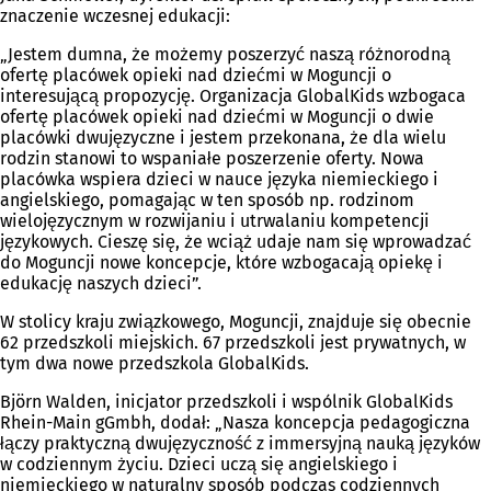
znaczenie wczesnej edukacji:
„Jestem dumna, że możemy poszerzyć naszą różnorodną
ofertę placówek opieki nad dziećmi w Moguncji o
interesującą propozycję. Organizacja GlobalKids wzbogaca
ofertę placówek opieki nad dziećmi w Moguncji o dwie
placówki dwujęzyczne i jestem przekonana, że dla wielu
rodzin stanowi to wspaniałe poszerzenie oferty. Nowa
placówka wspiera dzieci w nauce języka niemieckiego i
angielskiego, pomagając w ten sposób np. rodzinom
wielojęzycznym w rozwijaniu i utrwalaniu kompetencji
językowych. Cieszę się, że wciąż udaje nam się wprowadzać
do Moguncji nowe koncepcje, które wzbogacają opiekę i
edukację naszych dzieci”.
W stolicy kraju związkowego, Moguncji, znajduje się obecnie
62 przedszkoli miejskich. 67 przedszkoli jest prywatnych, w
tym dwa nowe przedszkola GlobalKids.
Björn Walden, inicjator przedszkoli i wspólnik GlobalKids
Rhein-Main gGmbh, dodał: „Nasza koncepcja pedagogiczna
łączy praktyczną dwujęzyczność z immersyjną nauką języków
w codziennym życiu. Dzieci uczą się angielskiego i
niemieckiego w naturalny sposób podczas codziennych