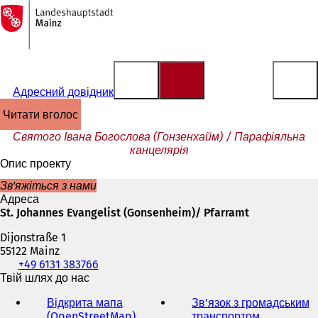
На
головну
Перейти до змісту
сторінку
Адресний довідник
читати вголос
Святого Івана Богослова (Гонзенхайм) / Парафіяльна
канцелярія
Опис проекту
Зв'яжіться з нами
Адреса
St. Johannes Evangelist (Gonsenheim)/ Pfarramt
Dijonstraße 1
55122 Mainz
Телефон,
+49 6131 383766
факс
Твій шлях до нас
та
Відкрита мапа
Зв'язок з громадським
адреса
(OpenStreetMap)
(
транспортом
(