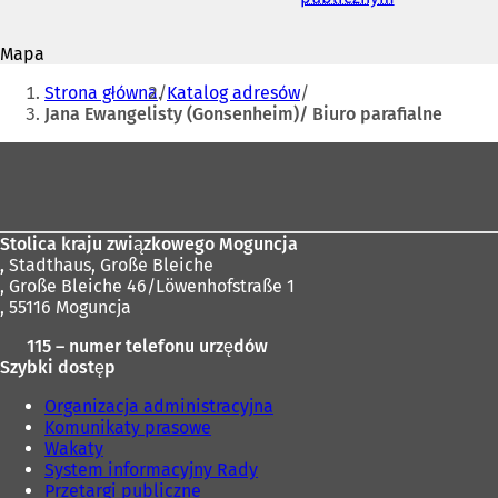
mail
t
O
w
t
Mapa
i
w
Jesteś
e
i
Strona główna
Katalog adresów
r
e
tutaj:
Jana Ewangelisty (Gonsenheim)/ Biuro parafialne
a
r
s
a
Obszar
i
s
stóp
ę
i
w
ę
n
w
Stolica kraju związkowego Moguncja
o
n
,
Stadthaus, Große Bleiche
w
o
, Große Bleiche 46/Löwenhofstraße 1
e
w
, 55116 Moguncja
j
e
k
j
115 – numer telefonu urzędów
a
k
Szybki dostęp
r
a
c
r
Organizacja administracyjna
i
c
Komunikaty prasowe
e
i
Wakaty
)
e
System informacyjny Rady
)
Przetargi publiczne