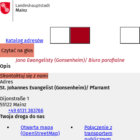
Do
strony
Przejdź do treści
głównej
Katalog adresów
czytać na głos
Jana Ewangelisty (Gonsenheim)/ Biuro parafialne
Opis
Skontaktuj się z nami
Adres
St. Johannes Evangelist (Gonsenheim)/ Pfarramt
Dijonstraße 1
55122 Mainz
Telefon,
+49 6131 383766
faks
Twoja droga do nas
i
Otwarta mapa
Połączenie z
adres
(OpenStreetMap)
(
transportem
e-
O
publicznym
(